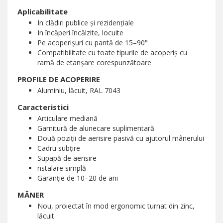
Aplicabilitate
In clădiri publice şi rezidenţiale
In încăperi încălzite, locuite
Pe acoperişuri cu pantă de 15–90°
Compatibilitate cu toate tipurile de acoperiş cu
ramă de etanşare corespunzătoare
PROFILE DE ACOPERIRE
Aluminiu, lăcuit, RAL 7043
Caracteristici
Articulare mediană
Garnitură de alunecare suplimentară
Două poziţii de aerisire pasivă cu ajutorul mânerului
Cadru subţire
Supapă de aerisire
nstalare simplă
Garanţie de 10–20 de ani
MÂNER
Nou, proiectat în mod ergonomic turnat din zinc,
lăcuit