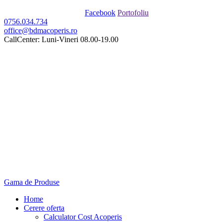
Facebook
Portofoliu
0756.034.734
office@bdmacoperis.ro
CallCenter: Luni-Vineri 08.00-19.00
Gama de Produse
Home
Cerere oferta
Calculator Cost Acoperis