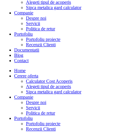
Alegeti tipul de acoperis
Sipca metalica gard calculator
Companie
Despre noi
Servicii
Politica de retur
Portofoliu
Portofoliu proiecte
Recenzii Clienti
Documentatii
Blog
Contact
Home
Cerere oferta
Calculator Cost Acoperis
Alegeti tipul de acoperis
Sipca metalica gard calculator
Companie
Despre noi
Servicii
Politica de retur
Portofoliu
Portofoliu proiecte
Recenzii Clienti