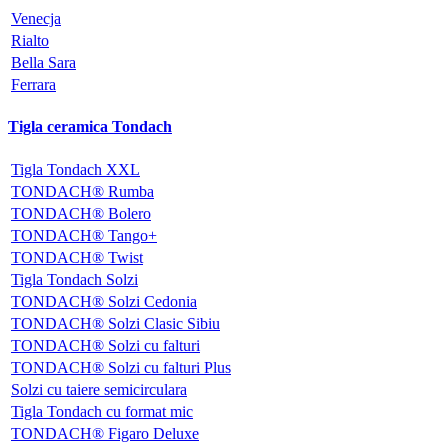
Venecja
Rialto
Bella Sara
Ferrara
Tigla ceramica Tondach
Tigla Tondach XXL
TONDACH® Rumba
TONDACH® Bolero
TONDACH® Tango+
TONDACH® Twist
Tigla Tondach Solzi
TONDACH® Solzi Cedonia
TONDACH® Solzi Clasic Sibiu
TONDACH® Solzi cu falturi
TONDACH® Solzi cu falturi Plus
Solzi cu taiere semicirculara
Tigla Tondach cu format mic
TONDACH® Figaro Deluxe