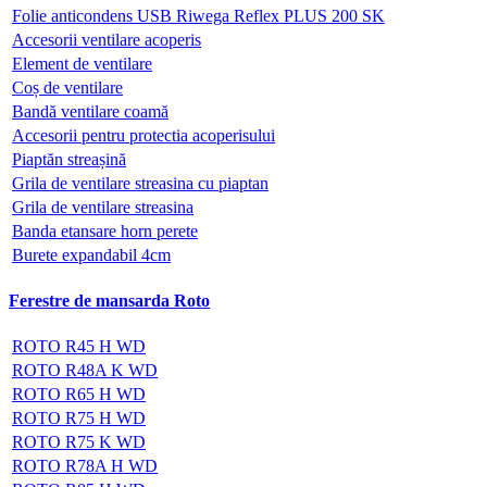
Folie anticondens USB Riwega Reflex PLUS 200 SK
Accesorii ventilare acoperis
Element de ventilare
Coș de ventilare
Bandă ventilare coamă
Accesorii pentru protectia acoperisului
Piaptăn streașină
Grila de ventilare streasina cu piaptan
Grila de ventilare streasina
Banda etansare horn perete
Burete expandabil 4cm
Ferestre de mansarda Roto
ROTO R45 H WD
ROTO R48A K WD
ROTO R65 H WD
ROTO R75 H WD
ROTO R75 K WD
ROTO R78A H WD