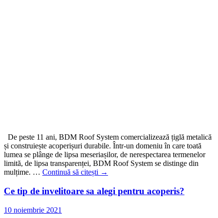
De peste 11 ani, BDM Roof System comercializează țiglă metalică
și construiește acoperișuri durabile. Într-un domeniu în care toată
lumea se plânge de lipsa meseriașilor, de nerespectarea termenelor
limită, de lipsa transparenței, BDM Roof System se distinge din
mulțime. …
Continuă să citești
→
Ce tip de invelitoare sa alegi pentru acoperis?
10 noiembrie 2021