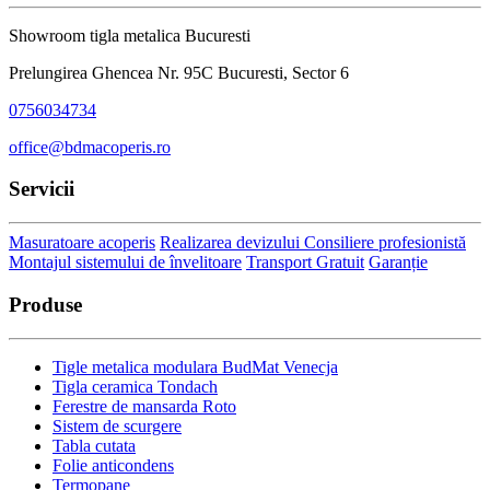
Showroom tigla metalica Bucuresti
Prelungirea Ghencea Nr. 95C Bucuresti, Sector 6
0756034734
office@bdmacoperis.ro
Servicii
Masuratoare acoperis
Realizarea devizului
Consiliere profesionistă
Montajul sistemului de învelitoare
Transport Gratuit
Garanție
Produse
Tigle metalica modulara BudMat Venecja
Tigla ceramica Tondach
Ferestre de mansarda Roto
Sistem de scurgere
Tabla cutata
Folie anticondens
Termopane