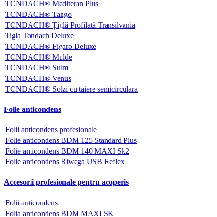
TONDACH® Mediteran Plus
TONDACH® Tango
TONDACH® Țiglă Profilată Transilvania
Tigla Tondach Deluxe
TONDACH® Figaro Deluxe
TONDACH® Mulde
TONDACH® Sulm
TONDACH® Venus
TONDACH® Solzi cu taiere semicirculara
Folie anticondens
Folii anticondens profesionale
Folie anticondens BDM 125 Standard Plus
Folie anticondens BDM 140 MAXI Sk2
Folie anticondens Riwega USB Reflex
Accesorii profesionale pentru acoperis
Folii anticondens
Folia anticondens BDM MAXI SK