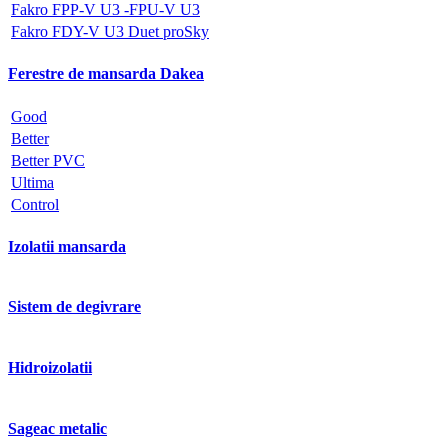
Fakro FPP-V U3 -FPU-V U3
Fakro FDY-V U3 Duet proSky
Ferestre de mansarda Dakea
Good
Better
Better PVC
Ultima
Control
Izolatii mansarda
Sistem de degivrare
Hidroizolatii
Sageac metalic