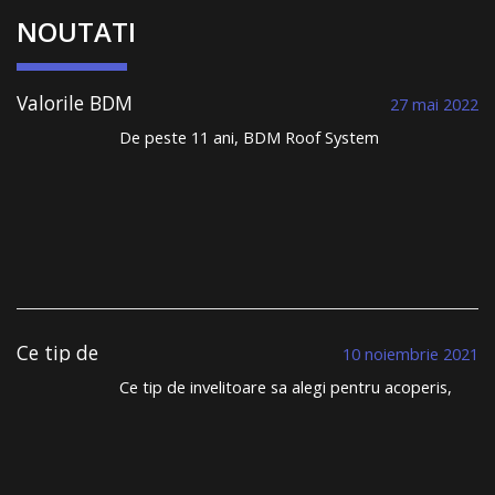
NOUTATI
Valorile BDM
27 mai 2022
Roof System au
De peste 11 ani, BDM Roof System
condus la
comercializează țiglă metalică și construiește
performanță și la
acoperișuri durabile. Într-un domeniu în care
un portofoliu
toată lumea se plânge de lipsa meseriașilor, de
vast de clienți
nerespectarea termenelor limită, de lipsa
care dorm
liniștiți, sub un
transparenței, BDM Roof System se distinge din
acoperiș sănătos
mulțime. …
Continuă să citești
→
Ce tip de
10 noiembrie 2021
invelitoare sa
Ce tip de invelitoare sa alegi pentru acoperis,
alegi pentru
tigla metalica sau tigla ceramica? Cu siguranta,
acoperis?
inante sa te apuci sa iti construiesti casa sau
cand iti planificai schimbarea invelitorii vechi, ai
trecut prin provocarea alegerii sistemului de