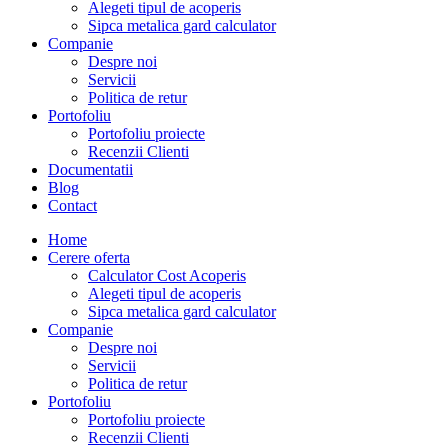
Alegeti tipul de acoperis
Sipca metalica gard calculator
Companie
Despre noi
Servicii
Politica de retur
Portofoliu
Portofoliu proiecte
Recenzii Clienti
Documentatii
Blog
Contact
Home
Cerere oferta
Calculator Cost Acoperis
Alegeti tipul de acoperis
Sipca metalica gard calculator
Companie
Despre noi
Servicii
Politica de retur
Portofoliu
Portofoliu proiecte
Recenzii Clienti