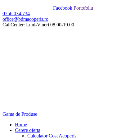
Facebook
Portofoliu
0756.034.734
office@bdmacoperis.ro
CallCenter: Luni-Vineri 08.00-19.00
Gama de Produse
Home
Cerere oferta
Calculator Cost Acoperis