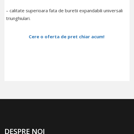
– calitate superioara fata de buretii expandabili universali
triunghiulari.
Cere o oferta de pret chiar acum!
DESPRE NOI