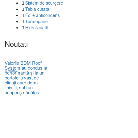
Sistem de scurgere
Tabla cutata
Folie anticondens
Termopane
Hidroizolatii
Noutati
Sistem de degivrare
Valorile BDM Roof
System au condus la
27 mai 2022
performanță și la un
portofoliu vast de
clienți care dorm
liniștiți, sub un
Hidroizolatii
acoperiș sănătos