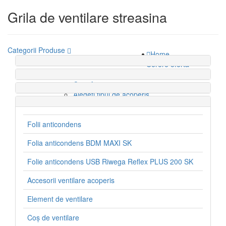
Grila de ventilare streasina
Categorii Produse
Home
Gama de Produse
Cerere oferta
Calculator
Cost Acoperis
Alegeti tipul de acoperis
Sipca metalica gard calculator
Companie
Folii anticondens
Despre noi
Servicii
Folia anticondens BDM MAXI SK
Politica de retur
Portofoliu
Folie anticondens USB Riwega Reflex PLUS 200 SK
Portofoliu proiecte
Recenzii Clienti
Accesorii ventilare acoperis
Documentatii
Blog
Element de ventilare
Contact
Coș de ventilare