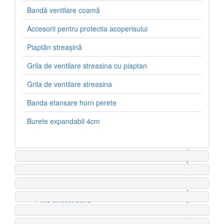
Bandă ventilare coamă
Accesorii pentru protectia acoperisului
Tigla metalica
Piaptăn streașină
Budmat
Grila de ventilare streasina cu piaptan
Grila de ventilare streasina
Banda etansare horn perete
Burete expandabil 4cm
Tigla ceramica
Tondach
Folie anticondens