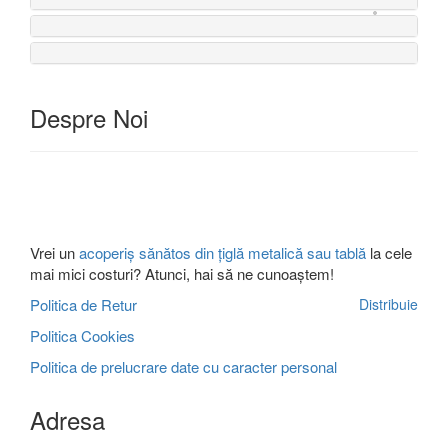
Accesorii
Despre Noi
profesionale pentru
acoperis
Vrei un
acoperiș sănătos din țiglă metalică sau tablă
la cele
Ferestre de
mai mici costuri? Atunci, hai să ne cunoaștem!
mansarda Roto
Politica de Retur
Distribuie
Politica Cookies
Politica de prelucrare date cu caracter personal
Adresa
Tabla Cutata