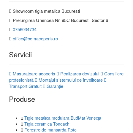
Showroom tigla metalica Bucuresti
Prelungirea Ghencea Nr. 95C Bucuresti, Sector 6
0756034734
Ferestre de
office@bdmacoperis.ro
mansarda Fakro
Servicii
Masuratoare acoperis
Realizarea devizului
Consiliere
profesionistă
Montajul sistemului de învelitoare
Ferestre de
Transport Gratuit
Garanție
mansarda Dakea
Produse
Tigle metalica modulara BudMat Venecja
Tigla ceramica Tondach
Izolatii mansarda
Ferestre de mansarda Roto