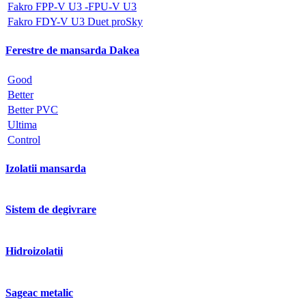
Fakro FPP-V U3 -FPU-V U3
Fakro FDY-V U3 Duet proSky
Ferestre de mansarda Dakea
Good
Better
Better PVC
Ultima
Control
Izolatii mansarda
Sistem de degivrare
Hidroizolatii
Sageac metalic