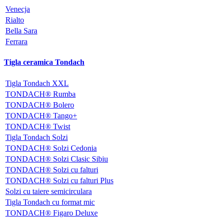
Venecja
Rialto
Bella Sara
Ferrara
Tigla ceramica Tondach
Tigla Tondach XXL
TONDACH® Rumba
TONDACH® Bolero
TONDACH® Tango+
TONDACH® Twist
Tigla Tondach Solzi
TONDACH® Solzi Cedonia
TONDACH® Solzi Clasic Sibiu
TONDACH® Solzi cu falturi
TONDACH® Solzi cu falturi Plus
Solzi cu taiere semicirculara
Tigla Tondach cu format mic
TONDACH® Figaro Deluxe