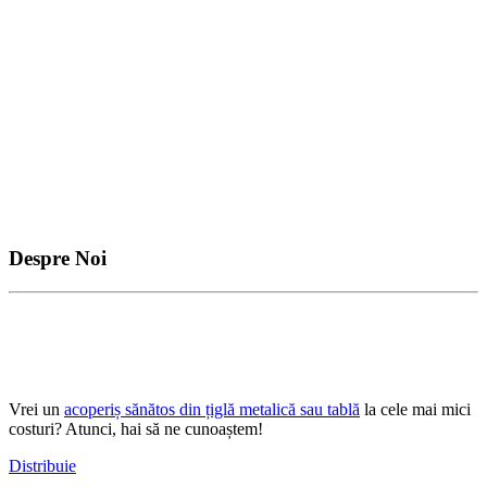
Despre Noi
Vrei un
acoperiș sănătos din țiglă metalică sau tablă
la cele mai mici
costuri? Atunci, hai să ne cunoaștem!
Distribuie