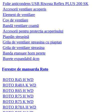
Folie anticondens USB Riwega Reflex PLUS 200 SK
Accesorii ventilare acoperis
Element de ventilare
Coș de ventilare
Bandă ventilare coamă
Accesorii pentru protectia acoperisului
Piaptăn streașină
Grila de ventilare streasina cu piaptan
Grila de ventilare streasina
Banda etansare horn perete
Burete expandabil 4cm
Ferestre de mansarda Roto
ROTO R45 H WD
ROTO R48A K WD
ROTO R65 H WD
ROTO R75 H WD
ROTO R75 K WD
ROTO R78A H WD