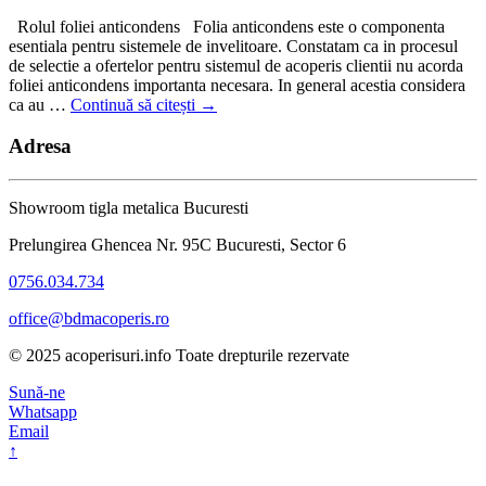
Rolul foliei anticondens Folia anticondens este o componenta
esentiala pentru sistemele de invelitoare. Constatam ca in procesul
de selectie a ofertelor pentru sistemul de acoperis clientii nu acorda
foliei anticondens importanta necesara. In general acestia considera
ca au …
Continuă să citești
→
Adresa
Showroom tigla metalica Bucuresti
Prelungirea Ghencea Nr. 95C Bucuresti, Sector 6
0756.034.734
office@bdmacoperis.ro
© 2025 acoperisuri.info Toate drepturile rezervate
Sună-ne
Whatsapp
Email
↑