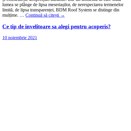
lumea se plânge de lipsa meseriașilor, de nerespectarea termenelor
limită, de lipsa transparenței, BDM Roof System se distinge din
mulțime. …
Continuă să citești
→
Ce tip de invelitoare sa alegi pentru acoperis?
10 noiembrie 2021