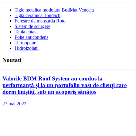
Tigle metalica modulara BudMat Venecja
Tigla ceramica Tondach
Ferestre de mansarda Roto
Sistem de scurgere
Tabla cutata
Folie anticondens
Termopane
Hidroizolatii
Noutati
Valorile BDM Roof System au condus la
performanță și la un portofoliu vast de clienți care
dorm liniștiți, sub un acoperiș sănătos
27 mai 2022