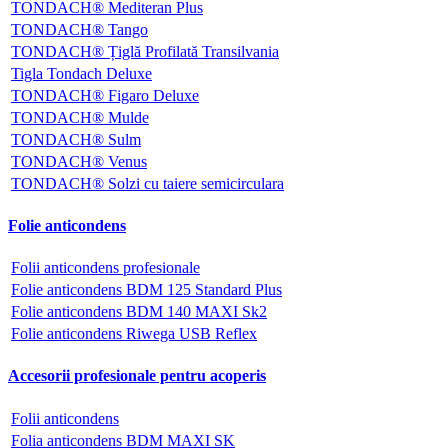
TONDACH® Mediteran Plus
TONDACH® Tango
TONDACH® Țiglă Profilată Transilvania
Tigla Tondach Deluxe
TONDACH® Figaro Deluxe
TONDACH® Mulde
TONDACH® Sulm
TONDACH® Venus
TONDACH® Solzi cu taiere semicirculara
Folie anticondens
Folii anticondens profesionale
Folie anticondens BDM 125 Standard Plus
Folie anticondens BDM 140 MAXI Sk2
Folie anticondens Riwega USB Reflex
Accesorii profesionale pentru acoperis
Folii anticondens
Folia anticondens BDM MAXI SK