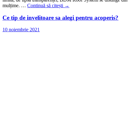
mulțime. …
Continuă să citești
→
Ce tip de invelitoare sa alegi pentru acoperis?
10 noiembrie 2021