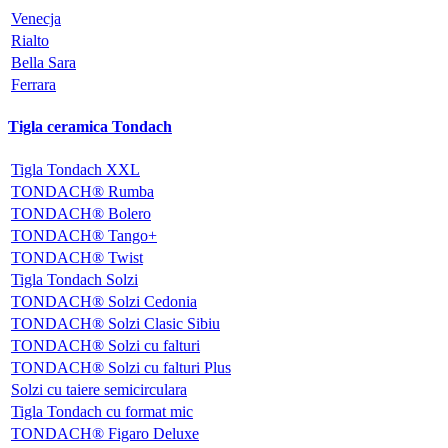
Venecja
Rialto
Bella Sara
Ferrara
Tigla ceramica Tondach
Tigla Tondach XXL
TONDACH® Rumba
TONDACH® Bolero
TONDACH® Tango+
TONDACH® Twist
Tigla Tondach Solzi
TONDACH® Solzi Cedonia
TONDACH® Solzi Clasic Sibiu
TONDACH® Solzi cu falturi
TONDACH® Solzi cu falturi Plus
Solzi cu taiere semicirculara
Tigla Tondach cu format mic
TONDACH® Figaro Deluxe