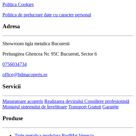
Politica Cookies
Politica de prelucrare date cu caracter personal
Adresa
Showroom tigla metalica Bucuresti
Prelungirea Ghencea Nr. 95C Bucuresti, Sector 6
0756034734
office@bdmacoperis.ro
Servicii
Masuratoare acoperis
Realizarea devizului
Consiliere profesionistă
Montajul sistemului de învelitoare
Transport Gratuit
Garanție
Produse
Tigle metalica modulara BudMat Venecja