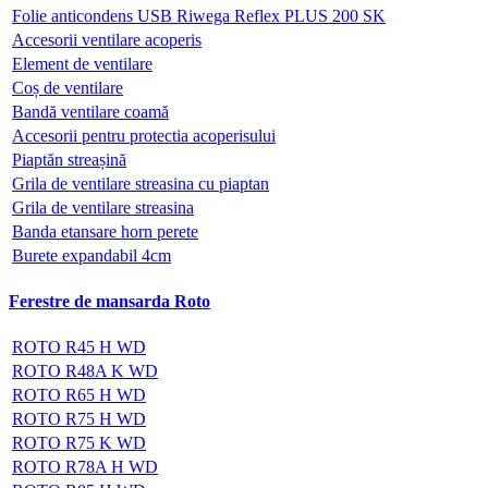
Folie anticondens USB Riwega Reflex PLUS 200 SK
Accesorii ventilare acoperis
Element de ventilare
Coș de ventilare
Bandă ventilare coamă
Accesorii pentru protectia acoperisului
Piaptăn streașină
Grila de ventilare streasina cu piaptan
Grila de ventilare streasina
Banda etansare horn perete
Burete expandabil 4cm
Ferestre de mansarda Roto
ROTO R45 H WD
ROTO R48A K WD
ROTO R65 H WD
ROTO R75 H WD
ROTO R75 K WD
ROTO R78A H WD