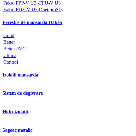
Fakro FPP-V U3 -FPU-V U3
Fakro FDY-V U3 Duet proSky
Ferestre de mansarda Dakea
Good
Better
Better PVC
Ultima
Control
Izolatii mansarda
Sistem de degivrare
Hidroizolatii
Sageac metalic