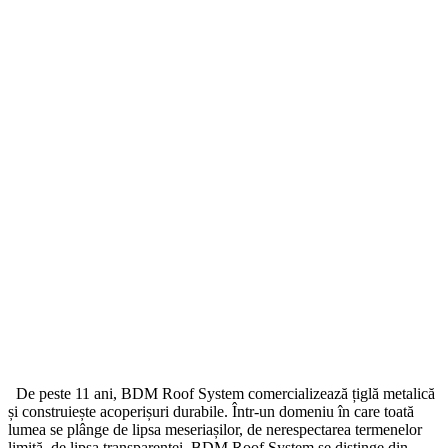
De peste 11 ani, BDM Roof System comercializează țiglă metalică
și construiește acoperișuri durabile. Într-un domeniu în care toată
lumea se plânge de lipsa meseriașilor, de nerespectarea termenelor
limită, de lipsa transparenței, BDM Roof System se distinge din