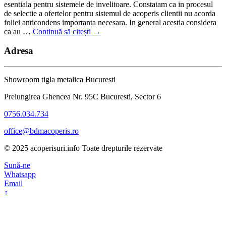
esentiala pentru sistemele de invelitoare. Constatam ca in procesul
de selectie a ofertelor pentru sistemul de acoperis clientii nu acorda
foliei anticondens importanta necesara. In general acestia considera
ca au …
Continuă să citești
→
Adresa
Showroom tigla metalica Bucuresti
Prelungirea Ghencea Nr. 95C Bucuresti, Sector 6
0756.034.734
office@bdmacoperis.ro
© 2025 acoperisuri.info Toate drepturile rezervate
Sună-ne
Whatsapp
Email
↑