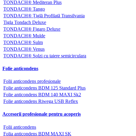
TONDACH® Mediteran Plus
TONDACH® Tango
TONDACH® Țiglă Profilată Transilvania
Tigla Tondach Deluxe
TONDACH® Figaro Deluxe
TONDACH® Mulde
TONDACH® Sulm
TONDACH® Venus
TONDACH® Solzi cu taiere semicirculara
Folie anticondens
Folii anticondens profesionale
Folie anticondens BDM 125 Standard Plus
Folie anticondens BDM 140 MAXI Sk2
Folie anticondens Riwega USB Reflex
Accesorii profesionale pentru acoperis
Folii anticondens
Folia anticondens BDM MAXI SK