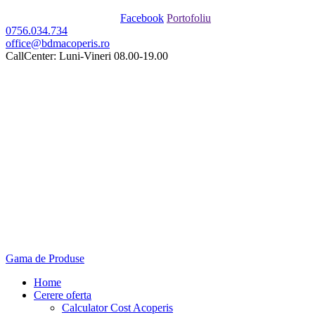
Facebook
Portofoliu
0756.034.734
office@bdmacoperis.ro
CallCenter: Luni-Vineri 08.00-19.00
Gama de Produse
Home
Cerere oferta
Calculator Cost Acoperis