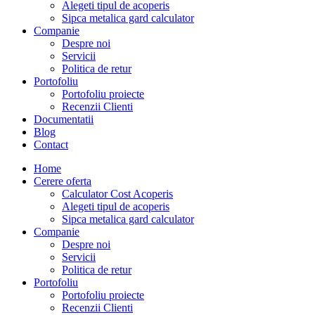
Alegeti tipul de acoperis
Sipca metalica gard calculator
Companie
Despre noi
Servicii
Politica de retur
Portofoliu
Portofoliu proiecte
Recenzii Clienti
Documentatii
Blog
Contact
Home
Cerere oferta
Calculator Cost Acoperis
Alegeti tipul de acoperis
Sipca metalica gard calculator
Companie
Despre noi
Servicii
Politica de retur
Portofoliu
Portofoliu proiecte
Recenzii Clienti