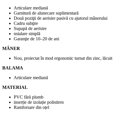
Articulare mediană
Garnitură de alunecare suplimentară
Două poziţii de aerisire pasivă cu ajutorul mânerului
Cadru subţire
Supapă de aerisire
nstalare simplă
Garanţie de 10–20 de ani
MÂNER
Nou, proiectat în mod ergonomic turnat din zinc, lăcuit
BALAMA
Articulare mediană
MATERIAL
PVC fără plumb
inserție de izolație polistiren
Ramforsare din oțel