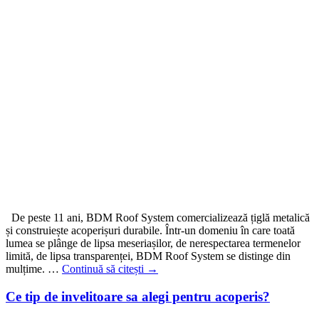
De peste 11 ani, BDM Roof System comercializează țiglă metalică
și construiește acoperișuri durabile. Într-un domeniu în care toată
lumea se plânge de lipsa meseriașilor, de nerespectarea termenelor
limită, de lipsa transparenței, BDM Roof System se distinge din
mulțime. …
Continuă să citești
→
Ce tip de invelitoare sa alegi pentru acoperis?