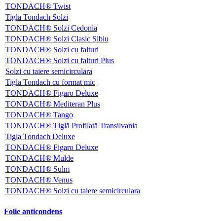
TONDACH® Twist
Tigla Tondach Solzi
TONDACH® Solzi Cedonia
TONDACH® Solzi Clasic Sibiu
TONDACH® Solzi cu falturi
TONDACH® Solzi cu falturi Plus
Solzi cu taiere semicirculara
Tigla Tondach cu format mic
TONDACH® Figaro Deluxe
TONDACH® Mediteran Plus
TONDACH® Tango
TONDACH® Țiglă Profilată Transilvania
Tigla Tondach Deluxe
TONDACH® Figaro Deluxe
TONDACH® Mulde
TONDACH® Sulm
TONDACH® Venus
TONDACH® Solzi cu taiere semicirculara
Folie anticondens