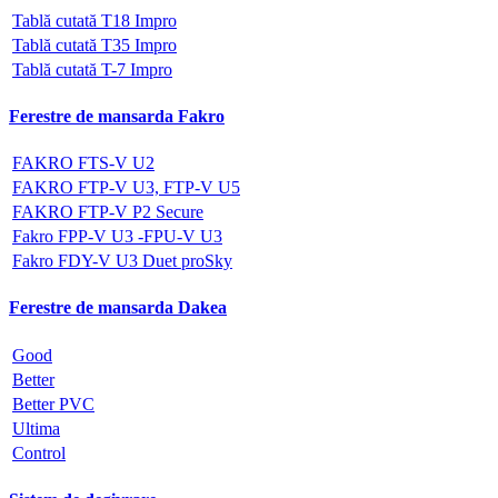
Tablă cutată T18 Impro
Tablă cutată T35 Impro
Tablă cutată T-7 Impro
Ferestre de mansarda Fakro
FAKRO FTS-V U2
FAKRO FTP-V U3, FTP-V U5
FAKRO FTP-V P2 Secure
Fakro FPP-V U3 -FPU-V U3
Fakro FDY-V U3 Duet proSky
Ferestre de mansarda Dakea
Good
Better
Better PVC
Ultima
Control