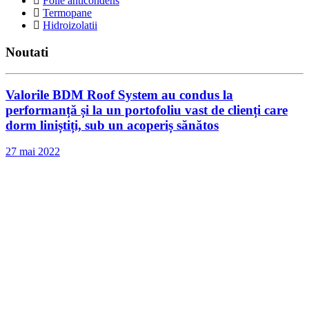
Folie anticondens
Termopane
Hidroizolatii
Noutati
Valorile BDM Roof System au condus la
performanță și la un portofoliu vast de clienți care
dorm liniștiți, sub un acoperiș sănătos
27 mai 2022