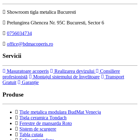
Showroom tigla metalica Bucuresti
Prelungirea Ghencea Nr. 95C Bucuresti, Sector 6
0756034734
office@bdmacoperis.ro
Servicii
Masuratoare acoperis
Realizarea devizului
Consiliere
profesionistă
Montajul sistemului de învelitoare
Transport
Gratuit
Garanție
Produse
Tigle metalica modulara BudMat Venecja
Tigla ceramica Tondach
Ferestre de mansarda Roto
Sistem de scurgere
Tabla cutata