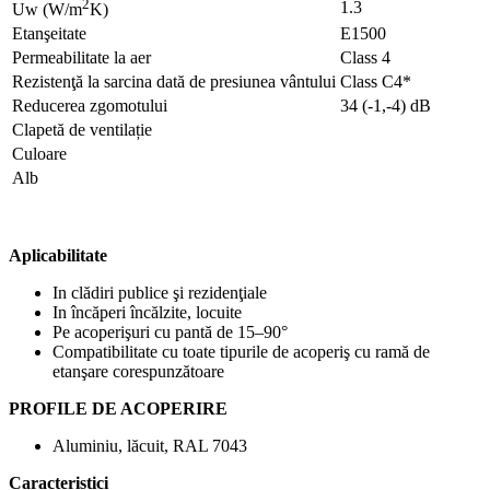
2
1.3
Uw (W/m
K)
Etanşeitate
E1500
Permeabilitate la aer
Class 4
Rezistenţă la sarcina dată de presiunea vântului
Class C4*
Reducerea zgomotului
34 (-1,-4) dB
Clapetă de ventilație
Culoare
Alb
Aplicabilitate
In clădiri publice şi rezidenţiale
In încăperi încălzite, locuite
Pe acoperişuri cu pantă de 15–90°
Compatibilitate cu toate tipurile de acoperiş cu ramă de
etanşare corespunzătoare
PROFILE DE ACOPERIRE
Aluminiu, lăcuit, RAL 7043
Caracteristici