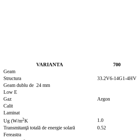
VARIANTA
700
Geam
Structura
33.2V6-14G1-4HV
Geam dublu de 24 mm
Low E
Gaz
Argon
Calit
Laminat
2
1.0
Ug (W/m
K
Transmitanţă totală de energie solară
0.52
Fereastra