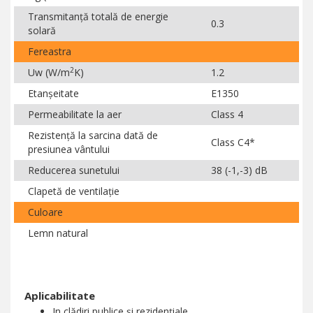
Transmitanţă totală de energie
0.3
solară
Fereastra
2
Uw (W/m
K)
1.2
Etanşeitate
E1350
Permeabilitate la aer
Class 4
Rezistenţă la sarcina dată de
Class C4*
presiunea vântului
Reducerea sunetului
38 (-1,-3) dB
Clapetă de ventilație
Culoare
Lemn natural
Aplicabilitate
In clădiri publice şi rezidenţiale