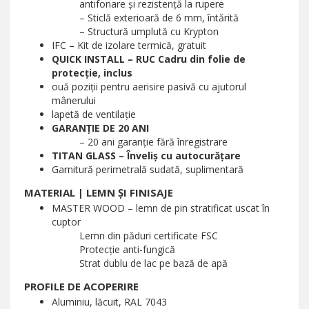
antifonare și rezistență la rupere
– Sticlă exterioară de 6 mm, întărită
– Structură umplută cu Krypton
IFC – Kit de izolare termică, gratuit
QUICK INSTALL – RUC Cadru din folie de
protecție, inclus
ouă poziții pentru aerisire pasivă cu ajutorul
mânerului
lapetă de ventilație
GARANȚIE DE 20 ANI
– 20 ani garanție fără înregistrare
TITAN GLASS – Înveliș cu autocurățare
Garnitură perimetrală sudată, suplimentară
MATERIAL | LEMN ȘI FINISAJE
MASTER WOOD – lemn de pin stratificat uscat în
cuptor
Lemn din păduri certificate FSC
Protecție anti-fungică
Strat dublu de lac pe bază de apă
PROFILE DE ACOPERIRE
Aluminiu, lăcuit, RAL 7043