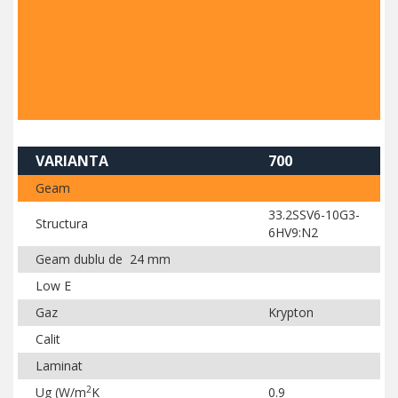
VARIANTA
700
Geam
33.2SSV6-10G3-
Structura
6HV9:N2
Geam dublu de 24 mm
Low E
Gaz
Krypton
Calit
Laminat
2
Ug (W/m
K
0.9