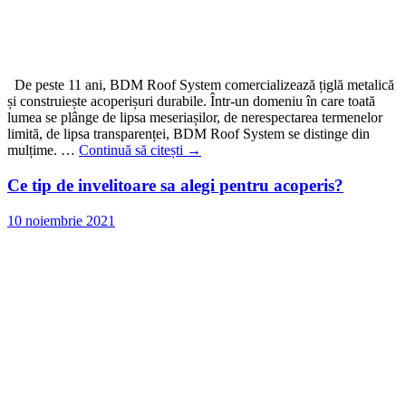
De peste 11 ani, BDM Roof System comercializează țiglă metalică
și construiește acoperișuri durabile. Într-un domeniu în care toată
lumea se plânge de lipsa meseriașilor, de nerespectarea termenelor
limită, de lipsa transparenței, BDM Roof System se distinge din
mulțime. …
Continuă să citești
→
Ce tip de invelitoare sa alegi pentru acoperis?
10 noiembrie 2021