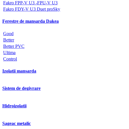
Fakro FPP-V U3 -FPU-V U3
Fakro FDY-V U3 Duet proSky
Ferestre de mansarda Dakea
Good
Better
Better PVC
Ultima
Control
Izolatii mansarda
Sistem de degivrare
Hidroizolatii
Sageac metalic