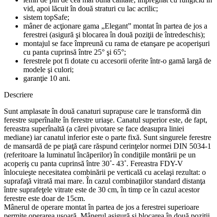
vid, apoi lăcuit în două straturi cu lac acrilic;
sistem topSafe;
mâner de acţionare gama „Elegant” montat în partea de jos a
ferestrei (asigură şi blocarea în două poziţii de întredeschis);
montajul se face împreună cu rama de etanşare pe acoperişuri
cu panta cuprinsă între 25° şi 65°;
ferestrele pot fi dotate cu accesorii oferite într-o gamă largă de
modele şi culori;
garanţie 10 ani.
Descriere
Sunt amplasate în două canaturi suprapuse care le transformă din
ferestre superînalte în ferestre uriaşe. Canatul superior este, de fapt,
fereastra superînaltă (a cărei pivotare se face deasupra liniei
mediane) iar canatul inferior este o parte fixă. Sunt singurele ferestre
de mansardă de pe piaţă care răspund cerinţelor normei DIN 5034-1
(referitoare la luminatul încăperilor) în condiţiile montării pe un
acoperiş cu panta cuprinsă între 30˚- 43˚. Fereastra FDY-V
înlocuieşte necesitatea combinării pe verticală cu acelaşi rezultat: o
suprafaţă vitrată mai mare. În cazul combinaţiilor standard distanţa
între suprafeţele vitrate este de 30 cm, în timp ce în cazul acestor
ferestre este doar de 15cm.
Mânerul de operare montat în partea de jos a ferestrei superioare
permite operarea uşoară. Mânerul asigură şi blocarea în două poziţii