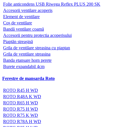
Folie anticondens USB Riwega Reflex PLUS 200 SK
Accesorii ventilare acoperis
Element de ventilare
Coș de ventilare
Bandă ventilare coamă
Accesorii pentru protectia acoperisului
Piaptăn streașină
Grila de ventilare streasina cu piaptan
Grila de ventilare streasina
Banda etansare horn perete
Burete expandabil 4cm
Ferestre de mansarda Roto
ROTO R45 H WD
ROTO R48A K WD
ROTO R65 H WD
ROTO R75 H WD
ROTO R75 K WD
ROTO R78A H WD