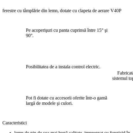
ferestre cu tâmplărie din lemn, dotate cu clapeta de aerare V40P
Pe acoperişuri cu panta cuprinsă între 15° şi
90°.
Posibilitatea de a instala control electric.
Fabricat
sistemul to
Pot fi dotate cu accesorii oferite într-o gamă
largă de modele şi culori.
Caracteristici
lemn de pin de cea mai bună calitate, impregnat cu fungicid în