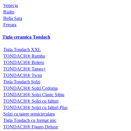
Venecja
Rialto
Bella Sara
Ferrara
Tigla ceramica Tondach
Tigla Tondach XXL
TONDACH® Rumba
TONDACH® Bolero
TONDACH® Tango+
TONDACH® Twist
Tigla Tondach Solzi
TONDACH® Solzi Cedonia
TONDACH® Solzi Clasic Sibiu
TONDACH® Solzi cu falturi
TONDACH® Solzi cu falturi Plus
Solzi cu taiere semicirculara
Tigla Tondach cu format mic
TONDACH® Figaro Deluxe