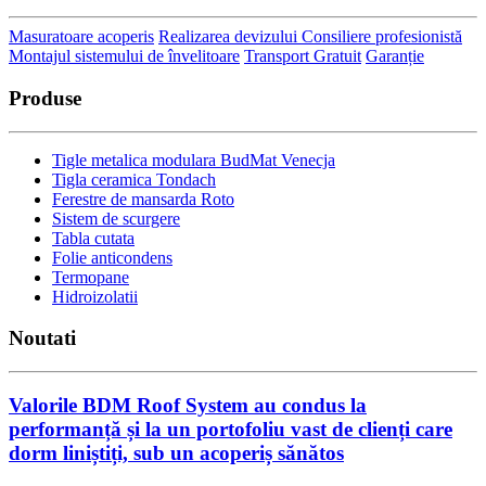
Masuratoare acoperis
Realizarea devizului
Consiliere profesionistă
Montajul sistemului de învelitoare
Transport Gratuit
Garanție
Produse
Tigle metalica modulara BudMat Venecja
Tigla ceramica Tondach
Ferestre de mansarda Roto
Sistem de scurgere
Tabla cutata
Folie anticondens
Termopane
Hidroizolatii
Noutati
Valorile BDM Roof System au condus la
performanță și la un portofoliu vast de clienți care
dorm liniștiți, sub un acoperiș sănătos