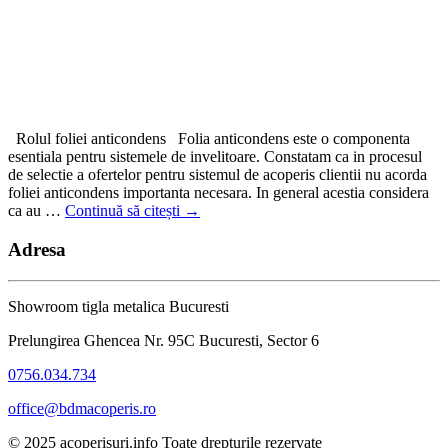
Rolul foliei anticondens Folia anticondens este o componenta
esentiala pentru sistemele de invelitoare. Constatam ca in procesul
de selectie a ofertelor pentru sistemul de acoperis clientii nu acorda
foliei anticondens importanta necesara. In general acestia considera
ca au …
Continuă să citești
→
Adresa
Showroom tigla metalica Bucuresti
Prelungirea Ghencea Nr. 95C Bucuresti, Sector 6
0756.034.734
office@bdmacoperis.ro
© 2025 acoperisuri.info Toate drepturile rezervate