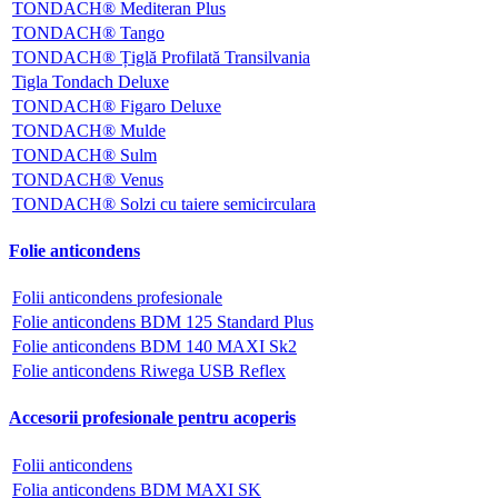
TONDACH® Mediteran Plus
TONDACH® Tango
TONDACH® Țiglă Profilată Transilvania
Tigla Tondach Deluxe
TONDACH® Figaro Deluxe
TONDACH® Mulde
TONDACH® Sulm
TONDACH® Venus
TONDACH® Solzi cu taiere semicirculara
Folie anticondens
Folii anticondens profesionale
Folie anticondens BDM 125 Standard Plus
Folie anticondens BDM 140 MAXI Sk2
Folie anticondens Riwega USB Reflex
Accesorii profesionale pentru acoperis
Folii anticondens
Folia anticondens BDM MAXI SK