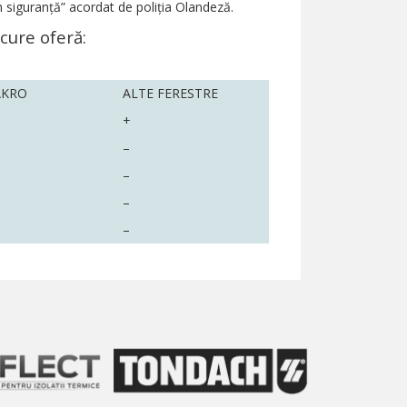
în siguranţă” acordat de poliţia Olandeză.
cure oferă:
AKRO
ALTE FERESTRE
+
–
–
–
–