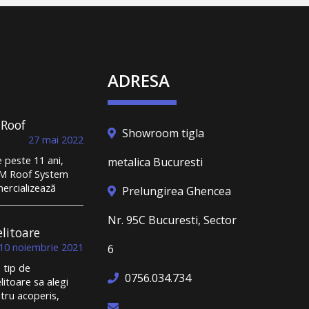
ADRESA
 Roof
Showroom tigla
ndus la
27 mai 2022
și la un
peste 11 ani,
metalica Bucuresti
st de
M Roof System
dorm
ercializează
 un
Prelungirea Ghencea
ă metalică și
ătos
struiește
Nr. 95C Bucuresti, Sector
perișuri durabile.
elitoare
r-un domeniu în
ru
10 noiembrie 2021
6
e toată lumea se
tip de
nge de lipsa
0756.034.734
elitoare sa alegi
eriașilor, de
tru acoperis,
espectarea
la metalica sau