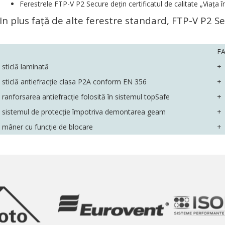
Ferestrele FTP-V P2 Secure deţin certificatul de calitate „Viaţa 
In plus faţă de alte ferestre standard, FTP-V P2 Se
F
sticlă laminată
+
sticlă antiefracţie clasa P2A conform EN 356
+
ranforsarea antiefracţie folosită în sistemul topSafe
+
sistemul de protecţie împotriva demontarea geam
+
mâner cu funcţie de blocare
+