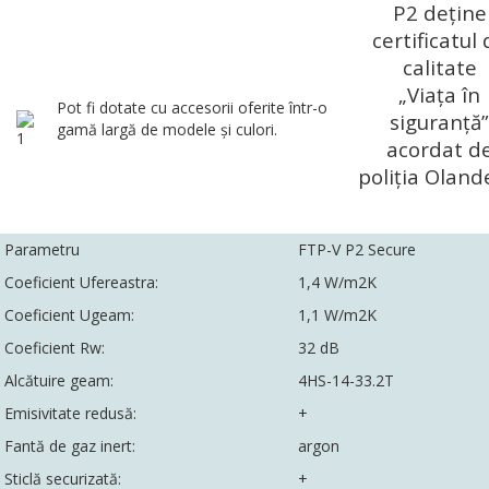
P2 deţine
certificatul 
calitate
„Viaţa în
Pot fi dotate cu accesorii oferite într-o
siguranţă”
gamă largă de modele şi culori.
acordat d
poliţia Oland
Parametru
FTP-V P2 Secure
Coeficient Ufereastra:
1,4 W/m2K
Coeficient Ugeam:
1,1 W/m2K
Coeficient Rw:
32 dB
Alcătuire geam:
4HS-14-33.2T
Emisivitate redusă:
+
Fantă de gaz inert:
argon
Sticlă securizată:
+