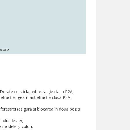
ocare
Dotate cu sticla anti-efracţie clasa P2A;
efracţiei: geam antiefracţie clasa P2A
erestrei (asigură şi blocarea în două poziţii
tului de aer;
e modele şi culori;