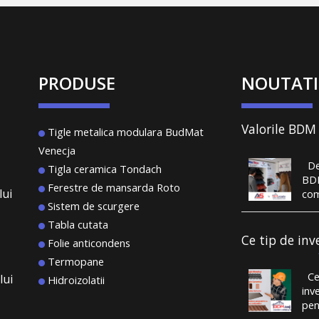
PRODUSE
NOUTATI
Valorile BDM
Tigle metalica modulara BudMat
System au co
Venecja
performanță 
De 
portofoliu va
Tigla ceramica Tondach
BD
clienți care 
Ferestre de mansarda Roto
lui
com
liniștiți, sub
Sistem de scurgere
țigl
acoperiș săn
con
Tabla cutata
aco
Ce tip de inv
Folie anticondens
Înt
sa alegi pent
Termopane
car
acoperis?
Ce 
lui
plâ
Hidroizolatii
inv
mes
pen
ner
tig