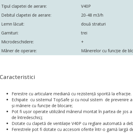
Tipul clapetei de aerare:
V40P
Debitul clapetei de aerare:
20-48 m3/h
Lemn lăcuit:
două straturi
Garnituri:
trei
Microdeschidere:
+
Mâner de operare:
Mânerelor cu funcţie de bl
Caracteristici
Ferestre cu articulare mediană cu rezistenţă sporită la efracţie. 
Echipate cu sistemul TopSafe şi cu noul sistem de prevenire a 
şi mânere cu funcţie de blocare;
Pot fi uşor operate utilizând mânerul montat în partea de jos a f
de întredeschis);
Dotate cu clapetă de ventilaţie V40P cu reglare automată a debi
Ferestrele pot fi dotate cu accesorii oferite într-o gamă largă d