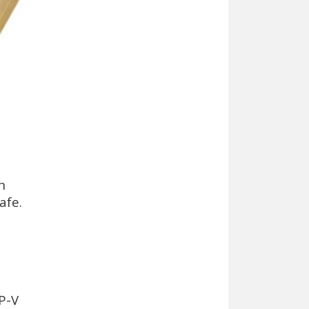
n
afe.
P-V