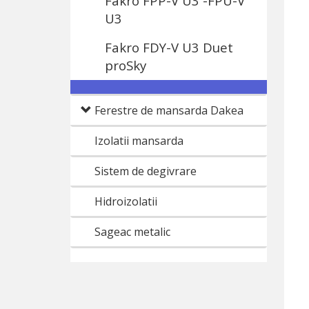
Fakro FPP-V U3 -FPU-V
U3
Fakro FDY-V U3 Duet
proSky
Ferestre de mansarda Dakea
Izolatii mansarda
Sistem de degivrare
Hidroizolatii
Sageac metalic