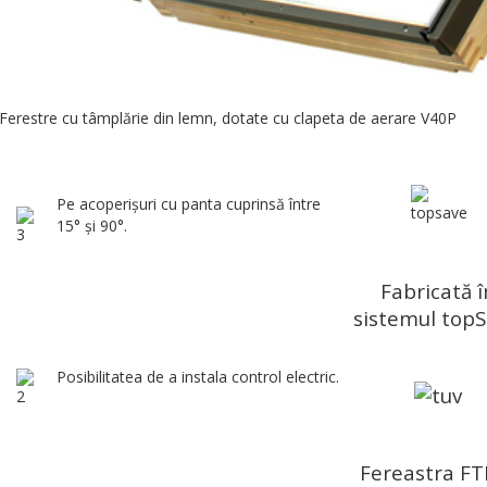
Ferestre cu tâmplărie din lemn, dotate cu clapeta de aerare V40P
Pe acoperişuri cu panta cuprinsă între
15° şi 90°.
Fabricată î
sistemul topS
Posibilitatea de a instala control electric.
Fereastra FT