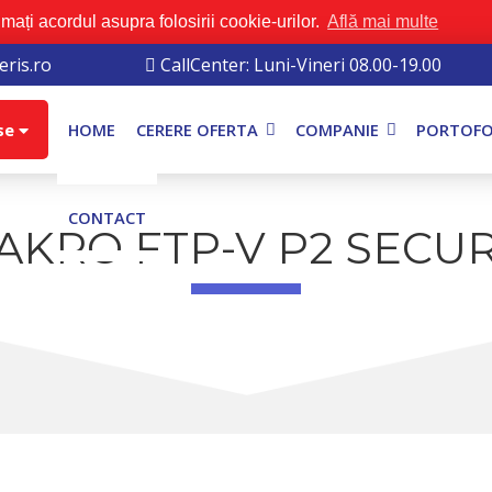
mați acordul asupra folosirii cookie-urilor.
Află mai multe
ris.ro
CallCenter: Luni-Vineri 08.00-19.00
se
HOME
CERERE OFERTA
COMPANIE
PORTOFO
CONTACT
AKRO FTP-V P2 SECU