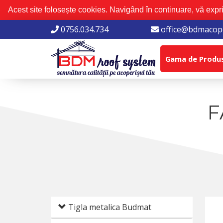
Acest site folosește cookies. Navigând în continuare, vă expri
0756.034.734
office@bdmacope
Gama de Produ
F
Tigla metalica Budmat