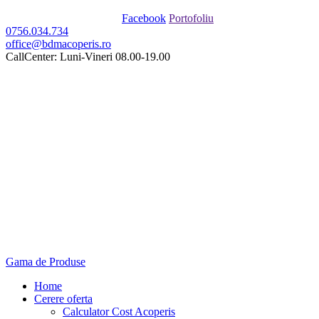
Facebook
Portofoliu
0756.034.734
office@bdmacoperis.ro
CallCenter: Luni-Vineri 08.00-19.00
Gama de Produse
Home
Cerere oferta
Calculator Cost Acoperis