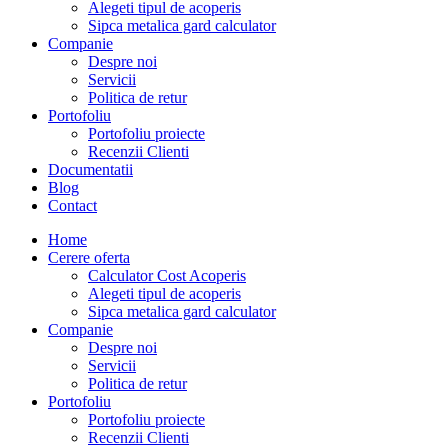
Alegeti tipul de acoperis
Sipca metalica gard calculator
Companie
Despre noi
Servicii
Politica de retur
Portofoliu
Portofoliu proiecte
Recenzii Clienti
Documentatii
Blog
Contact
Home
Cerere oferta
Calculator Cost Acoperis
Alegeti tipul de acoperis
Sipca metalica gard calculator
Companie
Despre noi
Servicii
Politica de retur
Portofoliu
Portofoliu proiecte
Recenzii Clienti