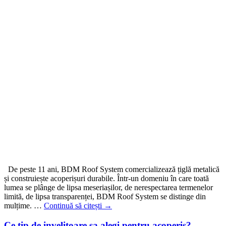
De peste 11 ani, BDM Roof System comercializează țiglă metalică
și construiește acoperișuri durabile. Într-un domeniu în care toată
lumea se plânge de lipsa meseriașilor, de nerespectarea termenelor
limită, de lipsa transparenței, BDM Roof System se distinge din
mulțime. …
Continuă să citești
→
Ce tip de invelitoare sa alegi pentru acoperis?