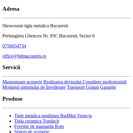
Adresa
Showroom tigla metalica Bucuresti
Prelungirea Ghencea Nr. 95C Bucuresti, Sector 6
0756034734
office@bdmacoperis.ro
Servicii
Masuratoare acoperis
Realizarea devizului
Consiliere profesionistă
Montajul sistemului de învelitoare
Transport Gratuit
Garanție
Produse
Tigle metalica modulara BudMat Venecja
Tigla ceramica Tondach
Ferestre de mansarda Roto
Sistem de scurgere