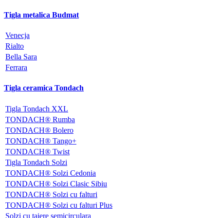
Tigla metalica Budmat
Venecja
Rialto
Bella Sara
Ferrara
Tigla ceramica Tondach
Tigla Tondach XXL
TONDACH® Rumba
TONDACH® Bolero
TONDACH® Tango+
TONDACH® Twist
Tigla Tondach Solzi
TONDACH® Solzi Cedonia
TONDACH® Solzi Clasic Sibiu
TONDACH® Solzi cu falturi
TONDACH® Solzi cu falturi Plus
Solzi cu taiere semicirculara