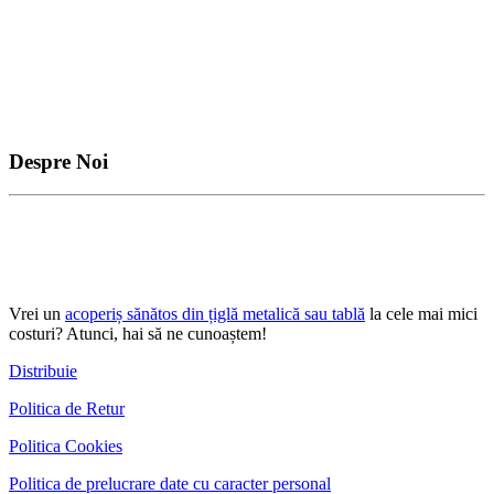
Despre Noi
Vrei un
acoperiș sănătos din țiglă metalică sau tablă
la cele mai mici
costuri? Atunci, hai să ne cunoaștem!
Distribuie
Politica de Retur
Politica Cookies
Politica de prelucrare date cu caracter personal