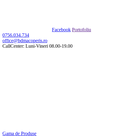
Facebook
Portofoliu
0756.034.734
office@bdmacoperis.ro
CallCenter: Luni-Vineri 08.00-19.00
Gama de Produse