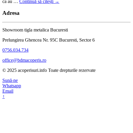
ca au …
Continuă să citești
→
Adresa
Showroom tigla metalica Bucuresti
Prelungirea Ghencea Nr. 95C Bucuresti, Sector 6
0756.034.734
office@bdmacoperis.ro
© 2025 acoperisuri.info Toate drepturile rezervate
Sună-ne
Whatsapp
Email
↑