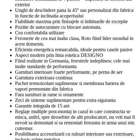
exterior
Unghi de deschidere pana la 45º sau personalizat din fabrica
in functie de inclinatia acoperisului
Fiabilitate maxima prin finisajele si imbinarile de exceptie
Pozitie de autocuratare cu blocare automata.
Cea confortabila utilizare
Feronerie de cea mai inalta clasa, Roto fiind lider mondial in
acest domeniu.
Eficienta energetica remarcabila, ideale pentru casele pasive
Aspect modern prin linia estetica DESIGNO
Fiind realizate in Germania, ferestrele indeplinesc cele mai
inalte standarde de performanta
Garnituri interioare foarte performante, pe perna de aer
Garnitura exterioara continua
Pachet termoizolant suplimentar si membrana bariera de
vapori premontate din fabrica
Fara suruburi in rame si ornamente
Zeci de sisteme suplimentare pentru extra-siguranta
Garantie integrala de 15 ani
Reglaje multiple post-montaj in cazul in care constructia se
misca, astfel, spre deosebire de alti producatori, nu veti mai fi
nevoit sa demontati si sa remontati fereastra in urma unui mic
cutremur.
Posibilitatea accesorizarii cu rulouri interioare sau exterioare,
inclusiv rolete metalice.