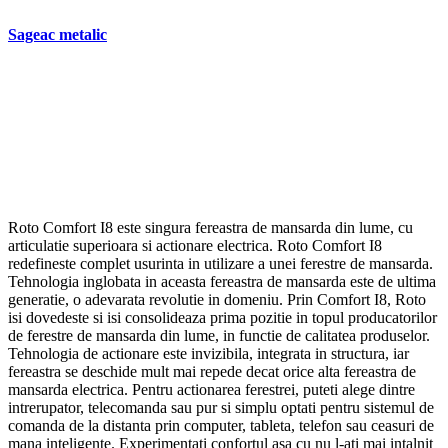
Sageac metalic
Roto Comfort I8 este singura fereastra de mansarda din lume, cu
articulatie superioara si actionare electrica. Roto Comfort I8
redefineste complet usurinta in utilizare a unei ferestre de mansarda.
Tehnologia inglobata in aceasta fereastra de mansarda este de ultima
generatie, o adevarata revolutie in domeniu. Prin Comfort I8, Roto
isi dovedeste si isi consolideaza prima pozitie in topul producatorilor
de ferestre de mansarda din lume, in functie de calitatea produselor.
Tehnologia de actionare este invizibila, integrata in structura, iar
fereastra se deschide mult mai repede decat orice alta fereastra de
mansarda electrica. Pentru actionarea ferestrei, puteti alege dintre
intrerupator, telecomanda sau pur si simplu optati pentru sistemul de
comanda de la distanta prin computer, tableta, telefon sau ceasuri de
mana inteligente. Experimentati confortul asa cu nu l-ati mai intalnit