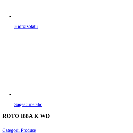
Hidroizolatii
Sageac metalic
ROTO I88A K WD
Categorii Produse