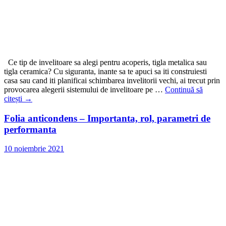
Ce tip de invelitoare sa alegi pentru acoperis, tigla metalica sau
tigla ceramica? Cu siguranta, inante sa te apuci sa iti construiesti
casa sau cand iti planificai schimbarea invelitorii vechi, ai trecut prin
provocarea alegerii sistemului de invelitoare pe …
Continuă să
citești
→
Folia anticondens – Importanta, rol, parametri de
performanta
10 noiembrie 2021