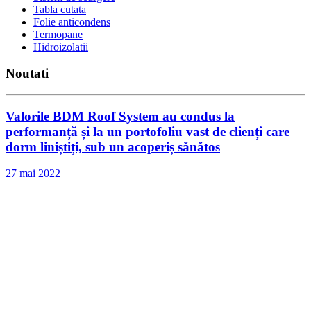
Tabla cutata
Folie anticondens
Termopane
Hidroizolatii
Noutati
Valorile BDM Roof System au condus la
performanță și la un portofoliu vast de clienți care
dorm liniștiți, sub un acoperiș sănătos
27 mai 2022