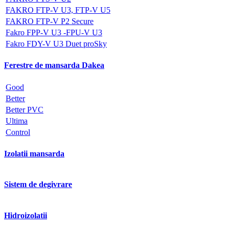
FAKRO FTP-V U3, FTP-V U5
FAKRO FTP-V P2 Secure
Fakro FPP-V U3 -FPU-V U3
Fakro FDY-V U3 Duet proSky
Ferestre de mansarda Dakea
Good
Better
Better PVC
Ultima
Control
Izolatii mansarda
Sistem de degivrare
Hidroizolatii