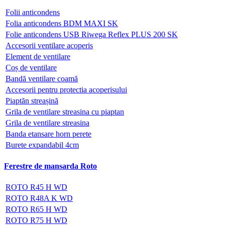
Folii anticondens
Folia anticondens BDM MAXI SK
Folie anticondens USB Riwega Reflex PLUS 200 SK
Accesorii ventilare acoperis
Element de ventilare
Coș de ventilare
Bandă ventilare coamă
Accesorii pentru protectia acoperisului
Piaptăn streașină
Grila de ventilare streasina cu piaptan
Grila de ventilare streasina
Banda etansare horn perete
Burete expandabil 4cm
Ferestre de mansarda Roto
ROTO R45 H WD
ROTO R48A K WD
ROTO R65 H WD
ROTO R75 H WD