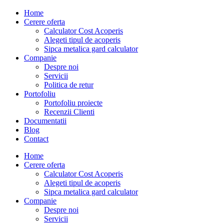
Home
Cerere oferta
Calculator Cost Acoperis
Alegeti tipul de acoperis
Sipca metalica gard calculator
Companie
Despre noi
Servicii
Politica de retur
Portofoliu
Portofoliu proiecte
Recenzii Clienti
Documentatii
Blog
Contact
Home
Cerere oferta
Calculator Cost Acoperis
Alegeti tipul de acoperis
Sipca metalica gard calculator
Companie
Despre noi
Servicii