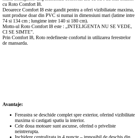
cu Roto Comfort I8.
Deoarece Comfort I8 este gandit pentru a oferi vizibiliatate maxima,
sunt produse doar din PVC si numai in dimensiuni mari (latime intre
74 si 134 cm ; lungime intre 140 si 180 cm).
Motto-ul Roto Comfort I8 este : „INTELIGENTA NU SE VEDE,
CI SE SIMTE”.
Prin Comfort I8, Roto redefineste confortul in utilizarea ferestrelor
de mansarda.
Avantaje:
Fereastra se deschide complet spre exterior, oferind vizibilitate
maxima si castigati spatiu la interior.
Cele doua motoare sunt ascunse, oferind o priveliste
neintrerupta.
Inchidere centralizata in 4 puncte – imposibil de deschis din