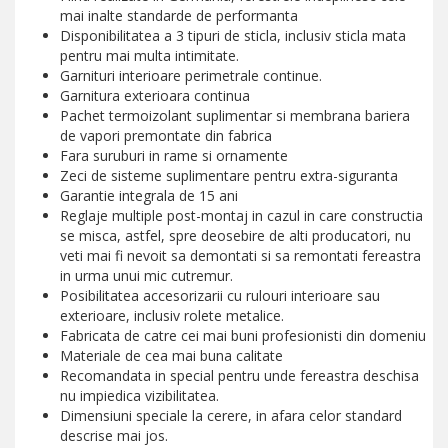
mai inalte standarde de performanta
Disponibilitatea a 3 tipuri de sticla, inclusiv sticla mata
pentru mai multa intimitate.
Garnituri interioare perimetrale continue.
Garnitura exterioara continua
Pachet termoizolant suplimentar si membrana bariera
de vapori premontate din fabrica
Fara suruburi in rame si ornamente
Zeci de sisteme suplimentare pentru extra-siguranta
Garantie integrala de 15 ani
Reglaje multiple post-montaj in cazul in care constructia
se misca, astfel, spre deosebire de alti producatori, nu
veti mai fi nevoit sa demontati si sa remontati fereastra
in urma unui mic cutremur.
Posibilitatea accesorizarii cu rulouri interioare sau
exterioare, inclusiv rolete metalice.
Fabricata de catre cei mai buni profesionisti din domeniu
Materiale de cea mai buna calitate
Recomandata in special pentru unde fereastra deschisa
nu impiedica vizibilitatea.
Dimensiuni speciale la cerere, in afara celor standard
descrise mai jos.