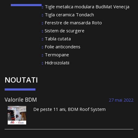
Tigle metalica modulara BudMat Venecja
Tigla ceramica Tondach
Ferestre de mansarda Roto
Sistem de scurgere
Tabla cutata
Folie anticondens
Termopane
Hidroizolatii
NOUTATI
Valorile BDM
27 mai 2022
Roof System au
De peste 11 ani, BDM Roof System
condus la
comercializează țiglă metalică și construiește
performanță și la
acoperișuri durabile. Într-un domeniu în care
un portofoliu
toată lumea se plânge de lipsa meseriașilor, de
vast de clienți
nerespectarea termenelor limită, de lipsa
care dorm