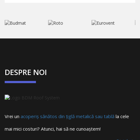
DESPRE NOI
Vrei un
acoperiș sănătos din țiglă metalică sau tablă
la cele
mai mici costuri? Atunci, hai să ne cunoaștem!