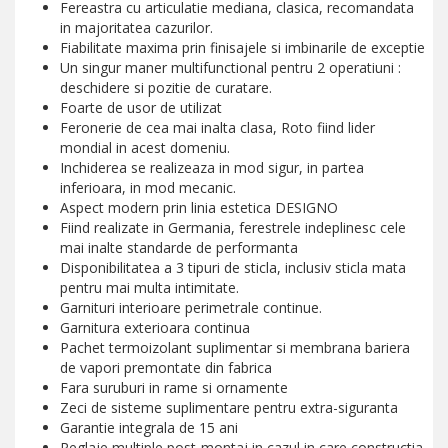
Fereastra cu articulatie mediana, clasica, recomandata
in majoritatea cazurilor.
Fiabilitate maxima prin finisajele si imbinarile de exceptie
Un singur maner multifunctional pentru 2 operatiuni :
deschidere si pozitie de curatare.
Foarte de usor de utilizat
Feronerie de cea mai inalta clasa, Roto fiind lider
mondial in acest domeniu.
Inchiderea se realizeaza in mod sigur, in partea
inferioara, in mod mecanic.
Aspect modern prin linia estetica DESIGNO
Fiind realizate in Germania, ferestrele indeplinesc cele
mai inalte standarde de performanta
Disponibilitatea a 3 tipuri de sticla, inclusiv sticla mata
pentru mai multa intimitate.
Garnituri interioare perimetrale continue.
Garnitura exterioara continua
Pachet termoizolant suplimentar si membrana bariera
de vapori premontate din fabrica
Fara suruburi in rame si ornamente
Zeci de sisteme suplimentare pentru extra-siguranta
Garantie integrala de 15 ani
Reglaje multiple post-montaj in cazul in care constructia