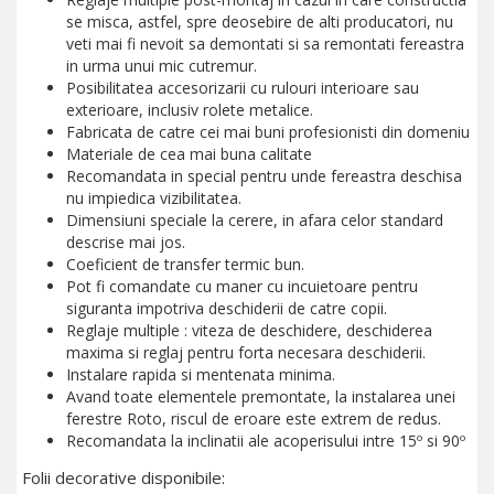
se misca, astfel, spre deosebire de alti producatori, nu
veti mai fi nevoit sa demontati si sa remontati fereastra
in urma unui mic cutremur.
Posibilitatea accesorizarii cu rulouri interioare sau
exterioare, inclusiv rolete metalice.
Fabricata de catre cei mai buni profesionisti din domeniu
Materiale de cea mai buna calitate
Recomandata in special pentru unde fereastra deschisa
nu impiedica vizibilitatea.
Dimensiuni speciale la cerere, in afara celor standard
descrise mai jos.
Coeficient de transfer termic bun.
Pot fi comandate cu maner cu incuietoare pentru
siguranta impotriva deschiderii de catre copii.
Reglaje multiple : viteza de deschidere, deschiderea
maxima si reglaj pentru forta necesara deschiderii.
Instalare rapida si mentenata minima.
Avand toate elementele premontate, la instalarea unei
ferestre Roto, riscul de eroare este extrem de redus.
Recomandata la inclinatii ale acoperisului intre 15º si 90º
Folii decorative disponibile: