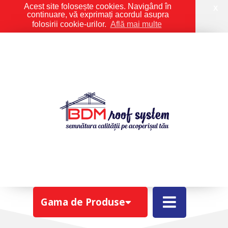
Acest site folosește cookies. Navigând în
X
continuare, vă exprimați acordul asupra
folosirii cookie-urilor.
Află mai multe
ROTO R65 H WD
Gama de Produse