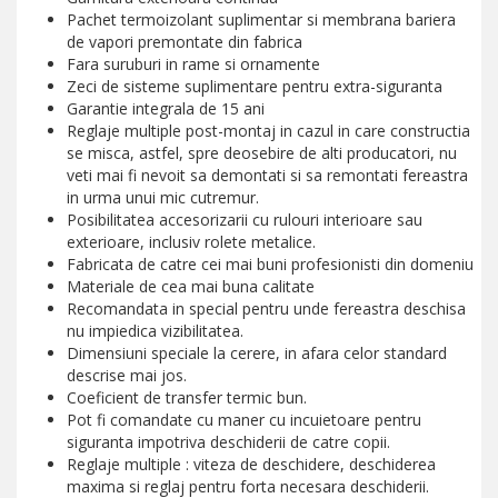
Pachet termoizolant suplimentar si membrana bariera
de vapori premontate din fabrica
Fara suruburi in rame si ornamente
Zeci de sisteme suplimentare pentru extra-siguranta
Garantie integrala de 15 ani
Reglaje multiple post-montaj in cazul in care constructia
se misca, astfel, spre deosebire de alti producatori, nu
veti mai fi nevoit sa demontati si sa remontati fereastra
in urma unui mic cutremur.
Posibilitatea accesorizarii cu rulouri interioare sau
exterioare, inclusiv rolete metalice.
Fabricata de catre cei mai buni profesionisti din domeniu
Materiale de cea mai buna calitate
Recomandata in special pentru unde fereastra deschisa
nu impiedica vizibilitatea.
Dimensiuni speciale la cerere, in afara celor standard
descrise mai jos.
Coeficient de transfer termic bun.
Pot fi comandate cu maner cu incuietoare pentru
siguranta impotriva deschiderii de catre copii.
Reglaje multiple : viteza de deschidere, deschiderea
maxima si reglaj pentru forta necesara deschiderii.