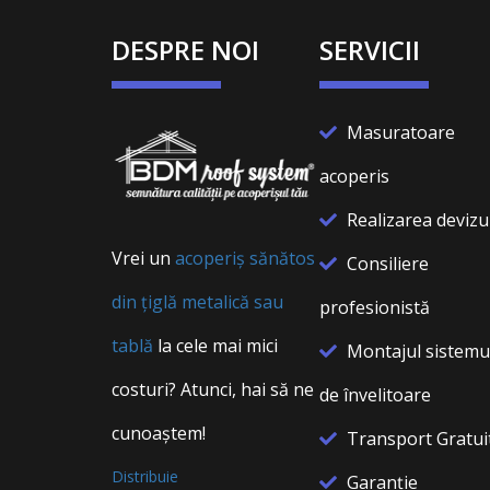
DESPRE NOI
SERVICII
Masuratoare
acoperis
Realizarea devizu
Vrei un
acoperiș sănătos
Consiliere
din țiglă metalică sau
profesionistă
tablă
la cele mai mici
Montajul sistemu
costuri? Atunci, hai să ne
de învelitoare
cunoaștem!
Transport Gratui
Distribuie
Garanție