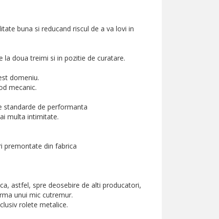
itate buna si reducand riscul de a va lovi in
la doua treimi si in pozitie de curatare.
cest domeniu.
mod mecanic.
alte standarde de performanta
ai multa intimitate.
i premontate din fabrica
a, astfel, spre deosebire de alti producatori,
 urma unui mic cutremur.
nclusiv rolete metalice.