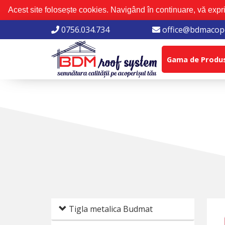
Acest site folosește cookies. Navigând în continuare, vă expri
0756.034.734
office@bdmacope
Gama de Produ
Tigla metalica Budmat