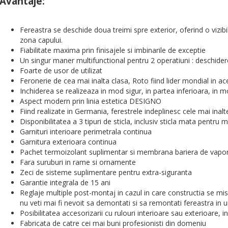
Avantaje:
Fereastra se deschide doua treimi spre exterior, oferind o vizibil
zona capului.
Fiabilitate maxima prin finisajele si imbinarile de exceptie
Un singur maner multifunctional pentru 2 operatiuni : deschidere 
Foarte de usor de utilizat
Feronerie de cea mai inalta clasa, Roto fiind lider mondial in a
Inchiderea se realizeaza in mod sigur, in partea inferioara, in 
Aspect modern prin linia estetica DESIGNO
Fiind realizate in Germania, ferestrele indeplinesc cele mai in
Disponibilitatea a 3 tipuri de sticla, inclusiv sticla mata pentru m
Garnituri interioare perimetrala continua
Garnitura exterioara continua
Pachet termoizolant suplimentar si membrana bariera de vapor
Fara suruburi in rame si ornamente
Zeci de sisteme suplimentare pentru extra-siguranta
Garantie integrala de 15 ani
Reglaje multiple post-montaj in cazul in care constructia se misc
nu veti mai fi nevoit sa demontati si sa remontati fereastra in
Posibilitatea accesorizarii cu rulouri interioare sau exterioare, i
Fabricata de catre cei mai buni profesionisti din domeniu