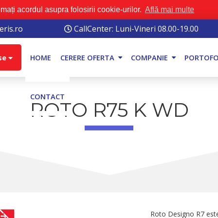
mați acordul asupra folosirii cookie-urilor.
Află mai multe
ris.ro
CallCenter: Luni-Vineri 08.00-19.00
se
HOME
CERERE OFERTA
COMPANIE
PORTOFO
CONTACT
ROTO R75 K WD
Roto Designo R7 este 