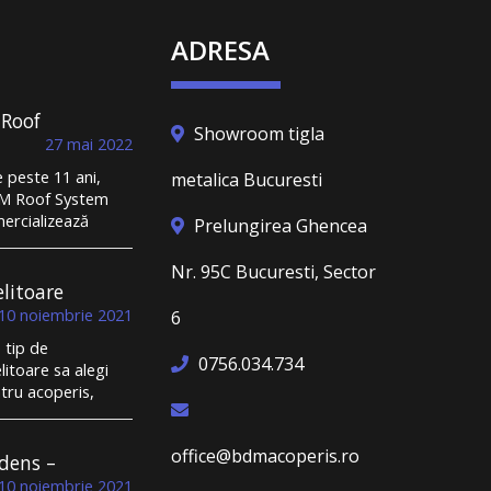
ADRESA
 Roof
Showroom tigla
ndus la
27 mai 2022
și la un
peste 11 ani,
metalica Bucuresti
st de
M Roof System
dorm
ercializează
 un
Prelungirea Ghencea
ă metalică și
ătos
struiește
Nr. 95C Bucuresti, Sector
perișuri durabile.
elitoare
r-un domeniu în
ru
10 noiembrie 2021
6
e toată lumea se
tip de
nge de lipsa
0756.034.734
elitoare sa alegi
eriașilor, de
tru acoperis,
espectarea
la metalica sau
menelor limită,
la ceramica? Cu
lipsa
office@bdmacoperis.ro
uranta, inante sa
ndens –
nsparenței, BDM
puci sa iti
ol,
f System se
10 noiembrie 2021