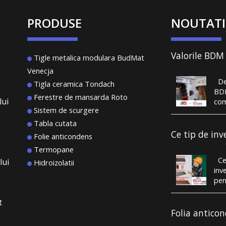
PRODUSE
NOUTATI
Valorile BDM
Tigle metalica modulara BudMat
System au co
Venecja
performanță 
De 
portofoliu va
Tigla ceramica Tondach
BD
clienți care 
Ferestre de mansarda Roto
lui
com
liniștiți, sub
Sistem de scurgere
țigl
acoperiș săn
con
Tabla cutata
aco
Ce tip de inv
Folie anticondens
Înt
sa alegi pent
Termopane
car
acoperis?
Ce 
lui
plâ
Hidroizolatii
inv
mes
pen
ner
tig
ter
tig
t
de 
sig
Folia antico
tra
te a
Importanta, r
Roo