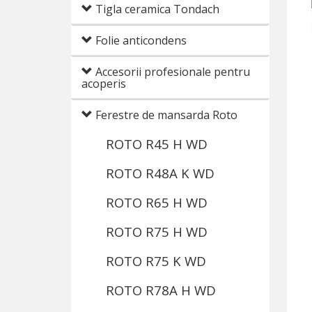
Tigla ceramica Tondach
Folie anticondens
Accesorii profesionale pentru
acoperis
Ferestre de mansarda Roto
ROTO R45 H WD
ROTO R48A K WD
ROTO R65 H WD
ROTO R75 H WD
ROTO R75 K WD
ROTO R78A H WD