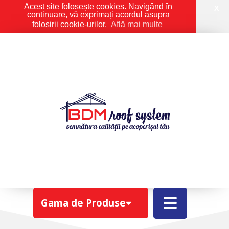
Acest site folosește cookies. Navigând în
X
continuare, vă exprimați acordul asupra
folosirii cookie-urilor.
Află mai multe
ROTO R78A H WD
Gama de Produse