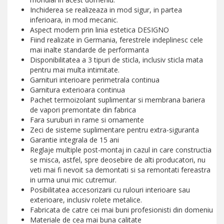
Inchiderea se realizeaza in mod sigur, in partea
inferioara, in mod mecanic.
Aspect modern prin linia estetica DESIGNO
Fiind realizate in Germania, ferestrele indeplinesc cele
mai inalte standarde de performanta
Disponibilitatea a 3 tipuri de sticla, inclusiv sticla mata
pentru mai multa intimitate.
Garnituri interioare perimetrala continua
Garnitura exterioara continua
Pachet termoizolant suplimentar si membrana bariera
de vapori premontate din fabrica
Fara suruburi in rame si ornamente
Zeci de sisteme suplimentare pentru extra-siguranta
Garantie integrala de 15 ani
Reglaje multiple post-montaj in cazul in care constructia
se misca, astfel, spre deosebire de alti producatori, nu
veti mai fi nevoit sa demontati si sa remontati fereastra
in urma unui mic cutremur.
Posibilitatea accesorizarii cu rulouri interioare sau
exterioare, inclusiv rolete metalice.
Fabricata de catre cei mai buni profesionisti din domeniu
Materiale de cea mai buna calitate