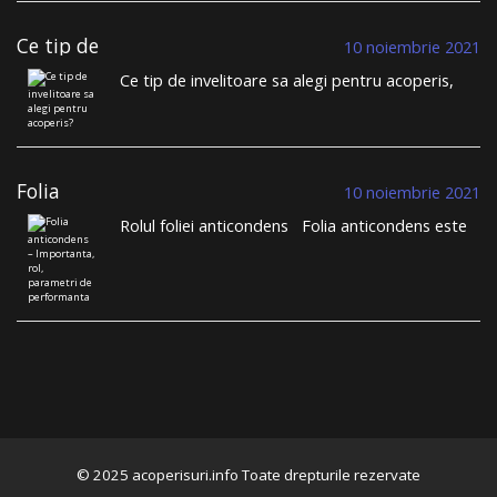
Ce tip de
10 noiembrie 2021
invelitoare sa
Ce tip de invelitoare sa alegi pentru acoperis,
alegi pentru
tigla metalica sau tigla ceramica? Cu siguranta,
acoperis?
inante sa te apuci sa iti construiesti casa sau
cand iti planificai schimbarea invelitorii vechi, ai
trecut prin provocarea alegerii sistemului de
Folia
invelitoare pe …
Continuă să citești
→
10 noiembrie 2021
anticondens –
Rolul foliei anticondens Folia anticondens este
Importanta, rol,
o componenta esentiala pentru sistemele de
parametri de
invelitoare. Constatam ca in procesul de selectie
performanta
a ofertelor pentru sistemul de acoperis clientii
nu acorda foliei anticondens importanta
necesara. In general acestia considera ca au …
Continuă să citești
→
© 2025 acoperisuri.info Toate drepturile rezervate