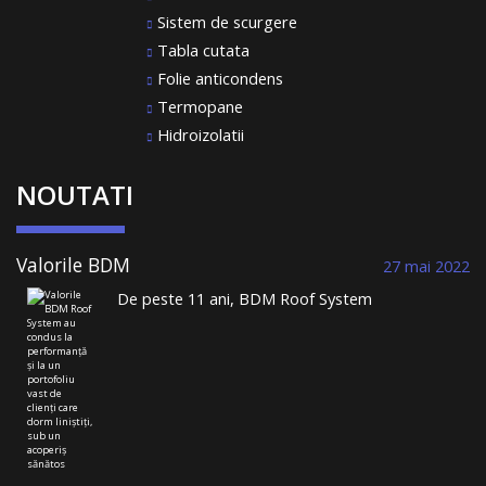
Sistem de scurgere
Tabla cutata
Folie anticondens
Termopane
Hidroizolatii
NOUTATI
Valorile BDM
27 mai 2022
Roof System au
De peste 11 ani, BDM Roof System
condus la
comercializează țiglă metalică și construiește
performanță și la
acoperișuri durabile. Într-un domeniu în care
un portofoliu
toată lumea se plânge de lipsa meseriașilor, de
vast de clienți
nerespectarea termenelor limită, de lipsa
care dorm
liniștiți, sub un
transparenței, BDM Roof System se distinge din
acoperiș sănătos
mulțime. …
Continuă să citești
→