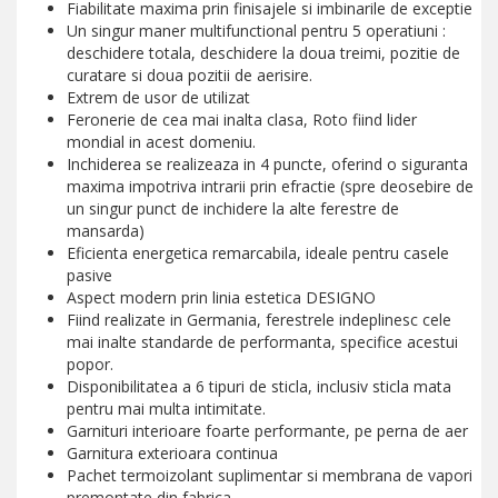
Fiabilitate maxima prin finisajele si imbinarile de exceptie
Un singur maner multifunctional pentru 5 operatiuni :
deschidere totala, deschidere la doua treimi, pozitie de
curatare si doua pozitii de aerisire.
Extrem de usor de utilizat
Feronerie de cea mai inalta clasa, Roto fiind lider
mondial in acest domeniu.
Inchiderea se realizeaza in 4 puncte, oferind o siguranta
maxima impotriva intrarii prin efractie (spre deosebire de
un singur punct de inchidere la alte ferestre de
mansarda)
Eficienta energetica remarcabila, ideale pentru casele
pasive
Aspect modern prin linia estetica DESIGNO
Fiind realizate in Germania, ferestrele indeplinesc cele
mai inalte standarde de performanta, specifice acestui
popor.
Disponibilitatea a 6 tipuri de sticla, inclusiv sticla mata
pentru mai multa intimitate.
Garnituri interioare foarte performante, pe perna de aer
Garnitura exterioara continua
Pachet termoizolant suplimentar si membrana de vapori
premontate din fabrica