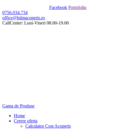
Facebook
Portofoliu
0756.034.734
office@bdmacoperis.ro
CallCenter: Luni-Vineri 08.00-19.00
Gama de Produse
Home
Cerere oferta
Calculator Cost Acoperis