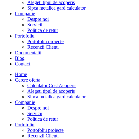
Alegeti tipul de acoperis
Sipca metalica gard calculator
Companie
Despre noi
Servicii
Politica de retur
Portofoliu
Portofoliu proiecte
Recenzii Clienti
Documentatii
Blog
Contact
Home
Cerere oferta
Calculator Cost Acoperis
Alegeti tipul de acoperis
Sipca metalica gard calculator
Companie
Despre noi
Servicii
Politica de retur
Portofoliu
Portofoliu proiecte
Recenzii Clienti