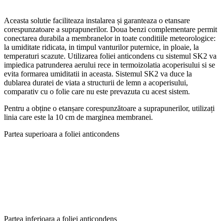
Aceasta solutie faciliteaza instalarea și garanteaza o etansare
corespunzatoare a suprapunerilor. Doua benzi complementare permit
conectarea durabila a membranelor in toate conditiile meteorologice:
la umiditate ridicata, in timpul vanturilor puternice, in ploaie, la
temperaturi scazute. Utilizarea foliei anticondens cu sistemul SK2 va
impiedica patrunderea aerului rece in termoizolatia acoperisului si se
evita formarea umiditatii in aceasta. Sistemul SK2 va duce la
dublarea duratei de viata a structurii de lemn a acoperisului,
comparativ cu o folie care nu este prevazuta cu acest sistem.
Pentru a obține o etanșare corespunzătoare a suprapunerilor, utilizați
linia care este la 10 cm de marginea membranei.
Partea superioara a foliei anticondens
Partea inferioara a foliei anticondens