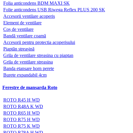
Folia anticondens BDM MAXI SK
Folie anticondens USB Riwega Reflex PLUS 200 SK
Accesorii ventilare acoperis
Element de ventilare
Coș de ventilare
Bandă ventilare coamă
Accesorii pentru protectia acoperisului
Piaptăn streașină
Grila de ventilare streasina cu piaptan
Grila de ventilare streasina
Banda etansare horn perete
Burete expandabil 4cm
Ferestre de mansarda Roto
ROTO R45 H WD
ROTO R48A K WD
ROTO R65 H WD
ROTO R75 H WD
ROTO R75 K WD
ROTO R78A H WD