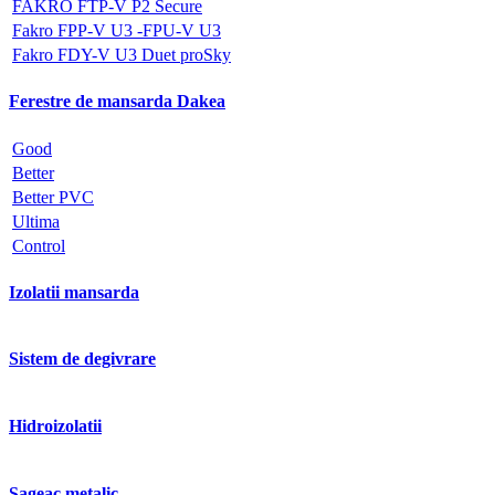
FAKRO FTP-V P2 Secure
Fakro FPP-V U3 -FPU-V U3
Fakro FDY-V U3 Duet proSky
Ferestre de mansarda Dakea
Good
Better
Better PVC
Ultima
Control
Izolatii mansarda
Sistem de degivrare
Hidroizolatii
Sageac metalic