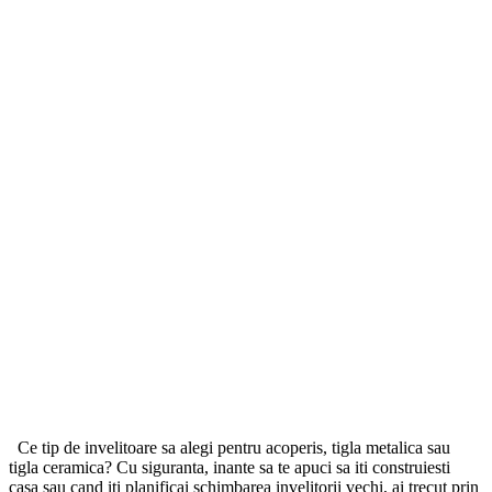
Ce tip de invelitoare sa alegi pentru acoperis, tigla metalica sau
tigla ceramica? Cu siguranta, inante sa te apuci sa iti construiesti
casa sau cand iti planificai schimbarea invelitorii vechi, ai trecut prin