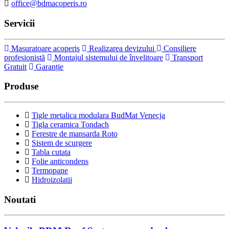
office@bdmacoperis.ro
Servicii
Masuratoare acoperis
Realizarea devizului
Consiliere
profesionistă
Montajul sistemului de învelitoare
Transport
Gratuit
Garanție
Produse
Tigle metalica modulara BudMat Venecja
Tigla ceramica Tondach
Ferestre de mansarda Roto
Sistem de scurgere
Tabla cutata
Folie anticondens
Termopane
Hidroizolatii
Noutati