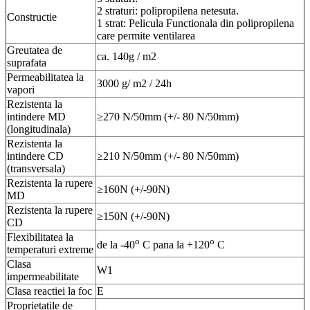
2 straturi: polipropilena netesuta.
Constructie
1 strat: Pelicula Functionala din polipropilena
care permite ventilarea
Greutatea de
ca. 140g / m2
suprafata
Permeabilitatea la
3000 g/ m2 / 24h
vapori
Rezistenta la
intindere MD
≥270 N/50mm (+/- 80 N/50mm)
(longitudinala)
Rezistenta la
intindere CD
≥210 N/50mm (+/- 80 N/50mm)
(transversala)
Rezistenta la rupere
≥160N (+/-90N)
MD
Rezistenta la rupere
≥150N (+/-90N)
CD
Flexibilitatea la
o
o
de la -40
C pana la +120
C
temperaturi extreme
Clasa
W1
impermeabilitate
Clasa reactiei la foc
E
Proprietatile de