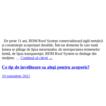
De peste 11 ani, BDM Roof System comercializează țiglă metalică
și construiește acoperișuri durabile. Într-un domeniu în care toată
lumea se plânge de lipsa meseriașilor, de nerespectarea termenelor
limită, de lipsa transparenței, BDM Roof System se distinge din
mulțime. …
Continuă să citești
→
Ce tip de invelitoare sa alegi pentru acoperis?
10 noiembrie 2021