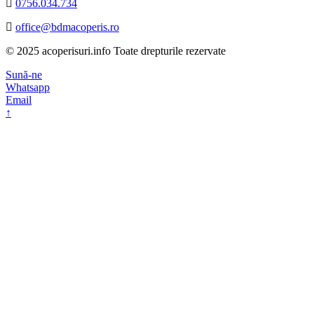
0756.034.734
office@bdmacoperis.ro
© 2025 acoperisuri.info Toate drepturile rezervate
Sună-ne
Whatsapp
Email
↑