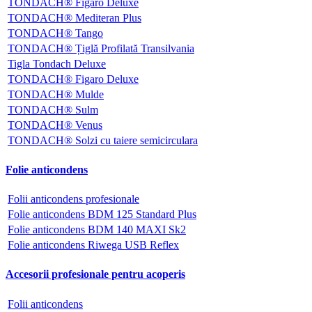
TONDACH® Figaro Deluxe
TONDACH® Mediteran Plus
TONDACH® Tango
TONDACH® Țiglă Profilată Transilvania
Tigla Tondach Deluxe
TONDACH® Figaro Deluxe
TONDACH® Mulde
TONDACH® Sulm
TONDACH® Venus
TONDACH® Solzi cu taiere semicirculara
Folie anticondens
Folii anticondens profesionale
Folie anticondens BDM 125 Standard Plus
Folie anticondens BDM 140 MAXI Sk2
Folie anticondens Riwega USB Reflex
Accesorii profesionale pentru acoperis
Folii anticondens