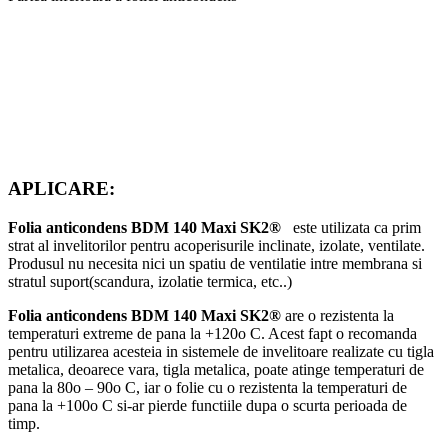
APLICARE:
Folia anticondens BDM 140 Maxi SK2®
este utilizata ca prim
strat al invelitorilor pentru acoperisurile inclinate, izolate, ventilate.
Produsul nu necesita nici un spatiu de ventilatie intre membrana si
stratul suport(scandura, izolatie termica, etc..)
Folia anticondens BDM 140 Maxi SK2®
are o rezistenta la
temperaturi extreme de pana la +120o C. Acest fapt o recomanda
pentru utilizarea acesteia in sistemele de invelitoare realizate cu tigla
metalica, deoarece vara, tigla metalica, poate atinge temperaturi de
pana la 80o – 90o C, iar o folie cu o rezistenta la temperaturi de
pana la +100o C si-ar pierde functiile dupa o scurta perioada de
timp.