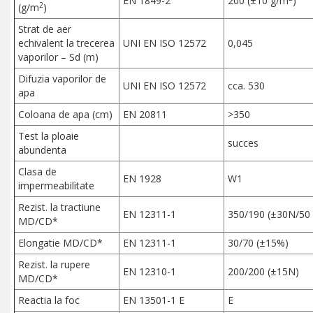
EN 1849-2
200 (±10 g/m
)
2
(g/m
)
Strat de aer
echivalent la trecerea
UNI EN ISO 12572
0,045
vaporilor – Sd (m)
Difuzia vaporilor de
UNI EN ISO 12572
cca. 530
apa
Coloana de apa (cm)
EN 20811
>350
Test la ploaie
succes
abundenta
Clasa de
EN 1928
W1
impermeabilitate
Rezist. la tractiune
EN 12311-1
350/190 (±30N/5
MD/CD*
Elongatie MD/CD*
EN 12311-1
30/70 (±15%)
Rezist. la rupere
EN 12310-1
200/200 (±15N)
MD/CD*
Reactia la foc
EN 13501-1 E
E