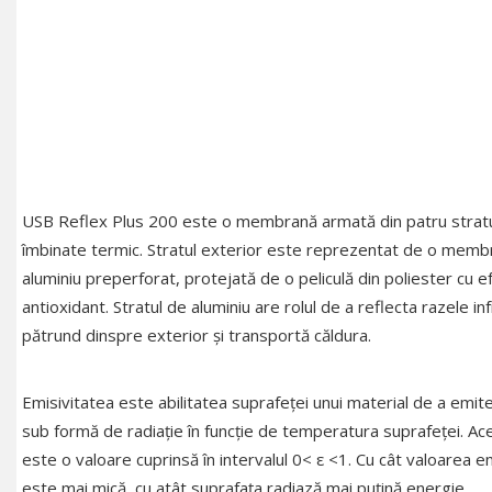
USB Reflex Plus 200 este o membrană armată din patru stratu
îmbinate termic. Stratul exterior este reprezentat de o mem
aluminiu preperforat, protejată de o peliculă din poliester cu e
antioxidant. Stratul de aluminiu are rolul de a reflecta razele inf
pătrund dinspre exterior și transportă căldura.
Emisivitatea este abilitatea suprafeței unui material de a emit
sub formă de radiație în funcție de temperatura suprafeței. Ac
este o valoare cuprinsă în intervalul 0< ε <1. Cu cât valoarea emi
este mai mică, cu atât suprafața radiază mai puțină energie.