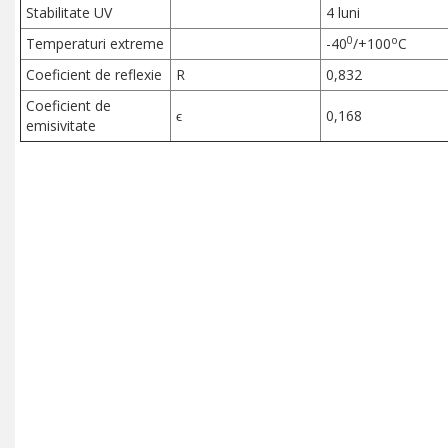
Stabilitate UV
4 luni
0
o
Temperaturi extreme
-40
/+100
C
Coeficient de reflexie
R
0,832
Coeficient de
ϵ
0,168
emisivitate