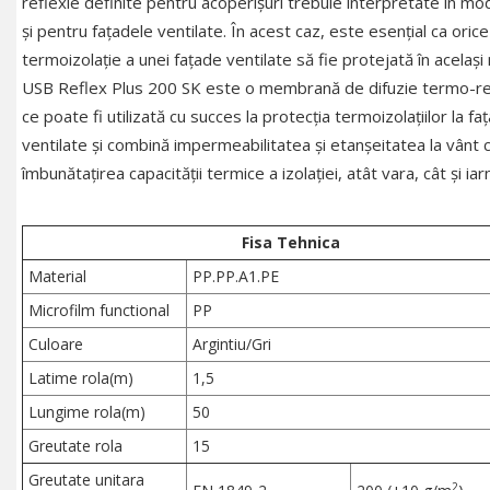
reflexie definite pentru acoperișuri trebuie interpretate în mod
și pentru fațadele ventilate. În acest caz, este esențial ca orice
termoizolație a unei fațade ventilate să fie protejată în același
USB Reflex Plus 200 SK este o membrană de difuzie termo-re
ce poate fi utilizată cu succes la protecția termoizolațiilor la fa
ventilate și combină impermeabilitatea și etanșeitatea la vânt 
îmbunătațirea capacității termice a izolației, atât vara, cât și iar
Fisa Tehnica
Material
PP.PP.A1.PE
Microfilm functional
PP
Culoare
Argintiu/Gri
Latime rola(m)
1,5
Lungime rola(m)
50
Greutate rola
15
Greutate unitara
2