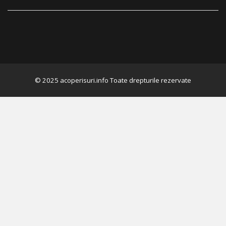
performanta
a ofertelor pentru sistemul de acoperis clientii
nu acorda foliei anticondens importanta
necesara. In general acestia considera ca au …
Continuă să citești
→
© 2025 acoperisuri.info Toate drepturile rezervate