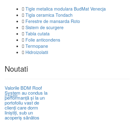
Tigle metalica modulara BudMat Venecja
Tigla ceramica Tondach
Ferestre de mansarda Roto
Sistem de scurgere
Tabla cutata
Folie anticondens
Termopane
Hidroizolatii
Noutati
Valorile BDM Roof
System au condus la
27 mai 2022
performanță și la un
portofoliu vast de
clienți care dorm
liniștiți, sub un
acoperiș sănătos