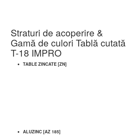
Straturi de acoperire &
Gamă de culori Tablă cutată
Tabla Cutata
T-18 IMPRO
TABLE ZINCATE [ZN]
Ferestre de mansarda
Fakro
ALUZINC [AZ 185]
Ferestre de mansarda