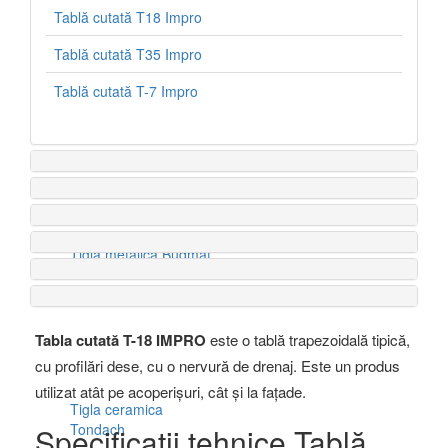
Politica de retur
Tablă cutată T18 Impro
Portofoliu
Portofoliu proiecte
Tablă cutată T35 Impro
Recenzii Clienti
Documentatii
Tablă cutată T-7 Impro
Blog
Contact
Tigla metalica Budmat
Tabla cutată T-18 IMPRO
este o tablă trapezoidală tipică,
cu profilări dese, cu o nervură de drenaj. Este un produs
utilizat atât pe acoperișuri, cât și la fațade.
Tigla ceramica
Tondach
Specificații tehnice Tablă