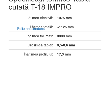
cutată T-18 IMPRO
Lăţimea efectivă:
1075 mm
Lăţimea totală:
~1125 mm
Folie anticondens
Lungimea foii max:
8000 mm
Grosimea tablei:
0,5-0,6 mm
Înălţimea profilului:
17,3 mm
Accesorii profesionale
pentru acoperis
Ferestre de mansarda
Roto