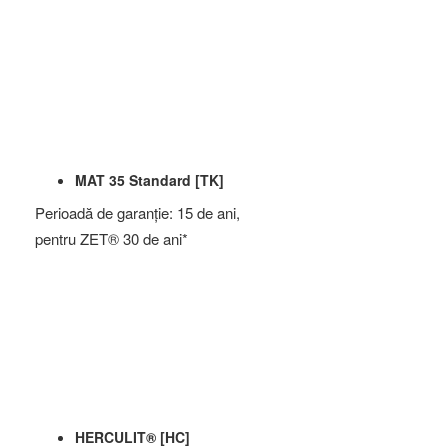
Hidroizolatii
Sageac metalic
MAT 35 Standard [TK]
Perioadă de garanţie: 15 de ani,
pentru ZET® 30 de ani*
HERCULIT® [HC]