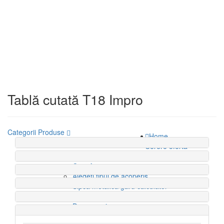
Tablă cutată T18 Impro
Categorii Produse
Home
Gama de Produse
Cerere oferta
Calculator
Cost Acoperis
Alegeti tipul de acoperis
Sipca metalica gard calculator
Companie
Despre noi
Servicii