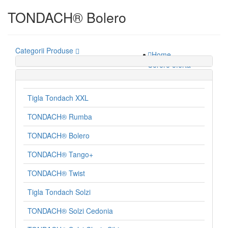
TONDACH® Bolero
Categorii Produse
Home
Gama de Produse
Cerere oferta
Calculator
Cost Acoperis
Alegeti tipul de acoperis
Tigla Tondach XXL
Sipca metalica gard calculator
Companie
TONDACH® Rumba
Despre noi
TONDACH® Bolero
Servicii
Politica de retur
TONDACH® Tango+
Portofoliu
Portofoliu proiecte
TONDACH® Twist
Recenzii Clienti
Documentatii
Tigla Tondach Solzi
Blog
Contact
TONDACH® Solzi Cedonia