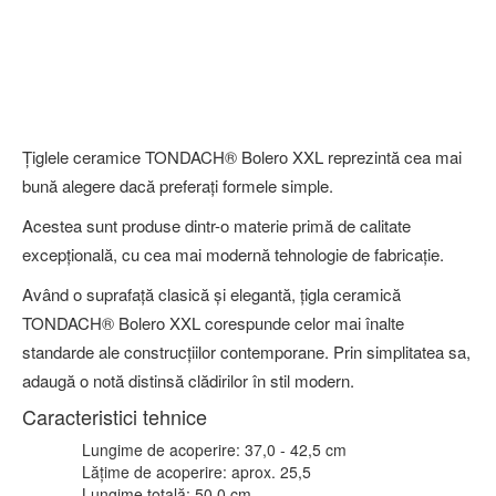
Ferestre de
Țiglele ceramice TONDACH® Bolero XXL reprezintă cea mai
mansarda Fakro
bună alegere dacă preferați formele simple.
Acestea sunt produse dintr-o materie primă de calitate
excepțională, cu cea mai modernă tehnologie de fabricație.
Având o suprafață clasică și elegantă, țigla ceramică
Ferestre de
TONDACH® Bolero XXL corespunde celor mai înalte
mansarda Dakea
standarde ale construcțiilor contemporane. Prin simplitatea sa,
adaugă o notă distinsă clădirilor în stil modern.
Caracteristici tehnice
Lungime de acoperire:
37,0 - 42,5 cm
Lățime de acoperire:
aprox. 25,5
Izolatii mansarda
Lungime totală:
50,0 cm