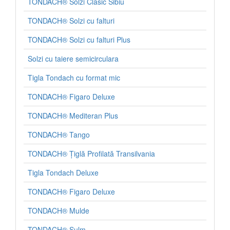
TONDACH® Solzi Clasic Sibiu
TONDACH® Solzi cu falturi
TONDACH® Solzi cu falturi Plus
Tigla metalica
Budmat
Solzi cu taiere semicirculara
Tigla Tondach cu format mic
TONDACH® Figaro Deluxe
TONDACH® Mediteran Plus
Tigla ceramica
TONDACH® Tango
Tondach
TONDACH® Țiglă Profilată Transilvania
Tigla Tondach Deluxe
TONDACH® Figaro Deluxe
Folie anticondens
TONDACH® Mulde
TONDACH® Sulm