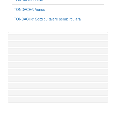
TONDACH® Venus
TONDACH® Solzi cu taiere semicirculara
Accesorii
profesionale pentru
acoperis
Ferestre de
mansarda Roto
Tabla Cutata