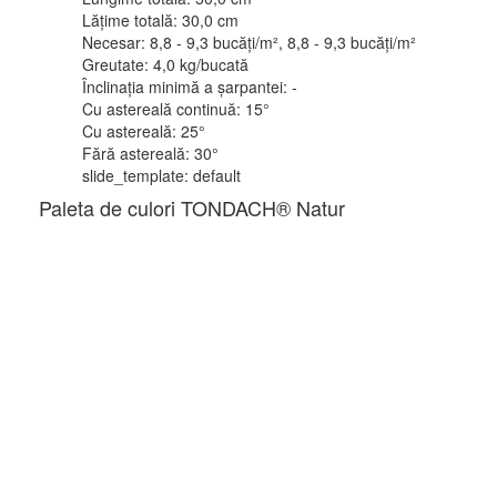
Lățime totală:
30,0 cm
Necesar:
8,8 - 9,3 bucăți/m², 8,8 - 9,3 bucăți/m²
Greutate:
4,0 kg/bucată
Înclinația minimă a șarpantei:
-
Cu astereală continuă:
15°
Cu astereală:
25°
Fără astereală:
30°
Sistem de degivrare
slide_template:
default
Paleta de culori TONDACH® Natur
Hidroizolatii