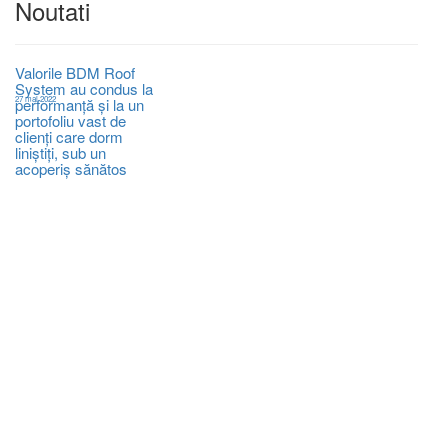
Noutati
Valorile BDM Roof
System au condus la
27 mai 2022
performanță și la un
portofoliu vast de
clienți care dorm
liniștiți, sub un
acoperiș sănătos