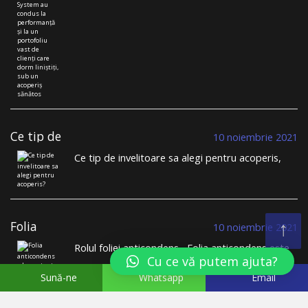
comercializează țiglă metalică și construiește
performanță și la
acoperișuri durabile. Într-un domeniu în care
un portofoliu
toată lumea se plânge de lipsa meseriașilor, de
vast de clienți
nerespectarea termenelor limită, de lipsa
care dorm
liniștiți, sub un
transparenței, BDM Roof System se distinge din
acoperiș sănătos
mulțime. …
Continuă să citești
→
Ce tip de
10 noiembrie 2021
invelitoare sa
Ce tip de invelitoare sa alegi pentru acoperis,
alegi pentru
tigla metalica sau tigla ceramica? Cu siguranta,
acoperis?
inante sa te apuci sa iti construiesti casa sau
cand iti planificai schimbarea invelitorii vechi, ai
trecut prin provocarea alegerii sistemului de
↑
Folia
invelitoare pe …
Continuă să citești
→
10 noiembrie 2021
anticondens –
Rolul foliei anticondens Folia anticondens este
Importanta, rol,
Cu ce vă putem ajuta?
o componenta esentiala pentru sistemele de
parametri de
invelitoare. Constatam ca in procesul de selectie
performanta
Sună-ne
Whatsapp
Email
a ofertelor pentru sistemul de acoperis clientii
nu acorda foliei anticondens importanta