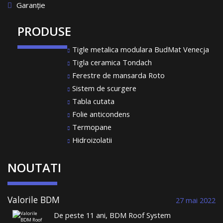
Garanție
PRODUSE
Tigle metalica modulara BudMat Venecja
Tigla ceramica Tondach
Ferestre de mansarda Roto
Sistem de scurgere
Tabla cutata
Folie anticondens
Termopane
Hidroizolatii
NOUTATI
Valorile BDM
27 mai 2022
Roof System au
De peste 11 ani, BDM Roof System
condus la