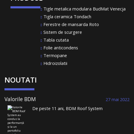
Tigle metalica modulara BudMat Venecja
Tigla ceramica Tondach
Ferestre de mansarda Roto
Sistem de scurgere
Tabla cutata
Folie anticondens
Termopane
Hidroizolatii
NOUTATI
Valorile BDM
27 mai 2022
Roof System au
De peste 11 ani, BDM Roof System
condus la
comercializează țiglă metalică și construiește
performanță și la
acoperișuri durabile. Într-un domeniu în care
un portofoliu
toată lumea se plânge de lipsa meseriașilor, de
vast de clienți
nerespectarea termenelor limită, de lipsa
care dorm