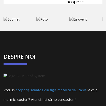
acoperis
DESPRE NOI
Vrei un
acoperiș sănătos din țiglă metalică sau tablă
la cele
mai mici costuri? Atunci, hai să ne cunoaștem!