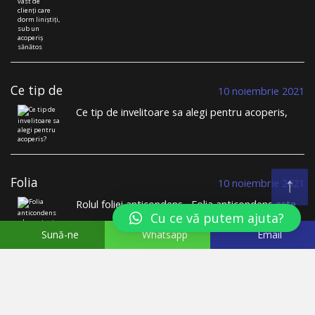
liniștiți, sub un
transparenței, BDM Roof System se distinge din
acoperiș sănătos
mulțime. …
Continuă să citești
→
Ce tip de
10 noiembrie 2021
invelitoare sa
Ce tip de invelitoare sa alegi pentru acoperis,
alegi pentru
tigla metalica sau tigla ceramica? Cu siguranta,
acoperis?
inante sa te apuci sa iti construiesti casa sau
cand iti planificai schimbarea invelitorii vechi, ai
trecut prin provocarea alegerii sistemului de
↑
Folia
invelitoare pe …
Continuă să citești
→
10 noiembrie 2021
anticondens –
Rolul foliei anticondens Folia anticondens este
Importanta, rol,
Cu ce vă putem ajuta?
o componenta esentiala pentru sistemele de
parametri de
invelitoare. Constatam ca in procesul de selectie
performanta
Sună-ne
Whatsapp
Email
a ofertelor pentru sistemul de acoperis clientii
nu acorda foliei anticondens importanta
necesara. In general acestia considera ca au …
Continuă să citești
→