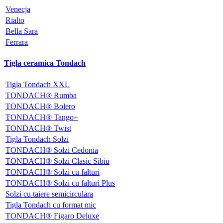
Venecja
Rialto
Bella Sara
Ferrara
Tigla ceramica Tondach
Tigla Tondach XXL
TONDACH® Rumba
TONDACH® Bolero
TONDACH® Tango+
TONDACH® Twist
Tigla Tondach Solzi
TONDACH® Solzi Cedonia
TONDACH® Solzi Clasic Sibiu
TONDACH® Solzi cu falturi
TONDACH® Solzi cu falturi Plus
Solzi cu taiere semicirculara
Tigla Tondach cu format mic
TONDACH® Figaro Deluxe