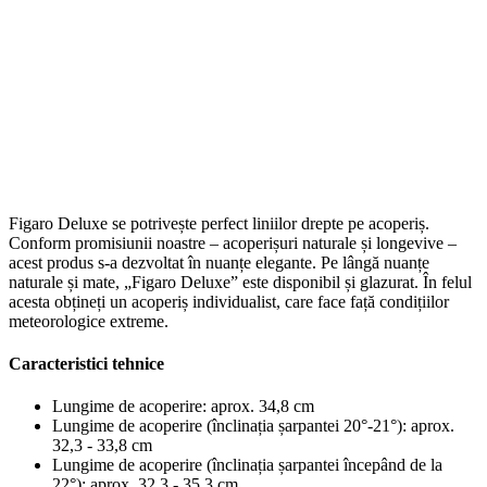
Figaro Deluxe se potrivește perfect liniilor drepte pe acoperiș.
Conform promisiunii noastre – acoperișuri naturale și longevive –
acest produs s-a dezvoltat în nuanțe elegante. Pe lângă nuanțe
naturale și mate, „Figaro Deluxe” este disponibil și glazurat. În felul
acesta obțineți un acoperiș individualist, care face față condițiilor
meteorologice extreme.
Caracteristici tehnice
Lungime de acoperire:
aprox. 34,8 cm
Lungime de acoperire (înclinația șarpantei 20°-21°):
aprox.
32,3 - 33,8 cm
Lungime de acoperire (înclinația șarpantei începând de la
22°):
aprox. 32,3 - 35,3 cm