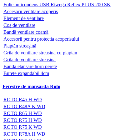
Folie anticondens USB Riwega Reflex PLUS 200 SK
Accesorii ventilare acoperis
Element de ventilare
Coș de ventilare
Bandă ventilare coamă
Accesorii pentru protectia acoperisului
Piaptăn streașină
Grila de ventilare streasina cu piaptan
Grila de ventilare streasina
Banda etansare horn perete
Burete expandabil 4cm
Ferestre de mansarda Roto
ROTO R45 H WD
ROTO R48A K WD
ROTO R65 H WD
ROTO R75 H WD
ROTO R75 K WD
ROTO R78A H WD