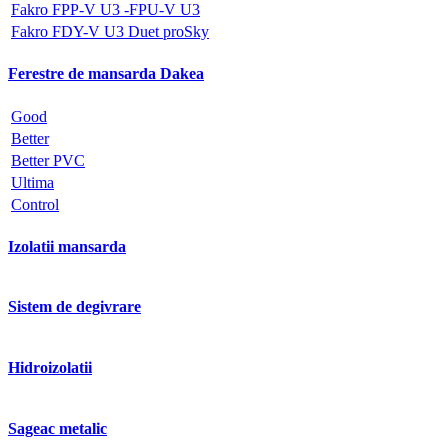
Fakro FPP-V U3 -FPU-V U3
Fakro FDY-V U3 Duet proSky
Ferestre de mansarda Dakea
Good
Better
Better PVC
Ultima
Control
Izolatii mansarda
Sistem de degivrare
Hidroizolatii
Sageac metalic