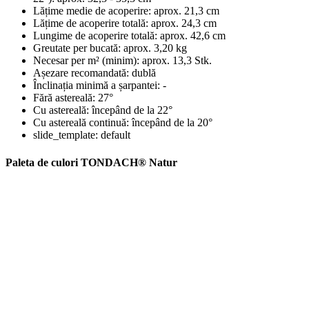
Lățime medie de acoperire:
aprox. 21,3 cm
Lățime de acoperire totală:
aprox. 24,3 cm
Lungime de acoperire totală:
aprox. 42,6 cm
Greutate per bucată:
aprox. 3,20 kg
Necesar per m² (minim):
aprox. 13,3 Stk.
Așezare recomandată:
dublă
Înclinația minimă a șarpantei:
-
Fără astereală:
27°
Cu astereală:
începând de la 22°
Cu astereală continuă:
începând de la 20°
slide_template:
default
Paleta de culori TONDACH® Natur