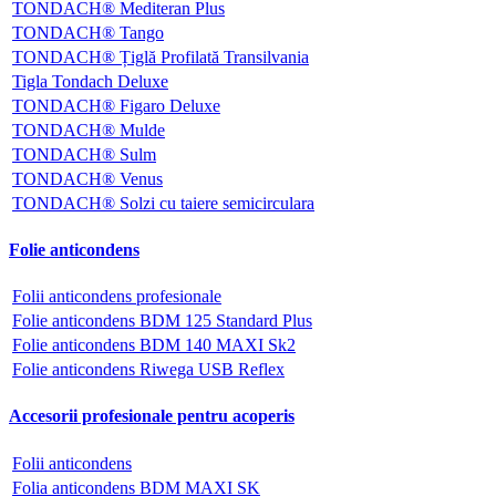
TONDACH® Mediteran Plus
TONDACH® Tango
TONDACH® Țiglă Profilată Transilvania
Tigla Tondach Deluxe
TONDACH® Figaro Deluxe
TONDACH® Mulde
TONDACH® Sulm
TONDACH® Venus
TONDACH® Solzi cu taiere semicirculara
Folie anticondens
Folii anticondens profesionale
Folie anticondens BDM 125 Standard Plus
Folie anticondens BDM 140 MAXI Sk2
Folie anticondens Riwega USB Reflex
Accesorii profesionale pentru acoperis
Folii anticondens
Folia anticondens BDM MAXI SK