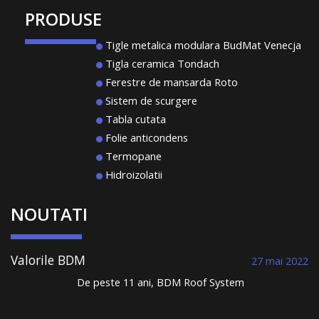
PRODUSE
Tigle metalica modulara BudMat Venecja
Tigla ceramica Tondach
Ferestre de mansarda Roto
Sistem de scurgere
Tabla cutata
Folie anticondens
Termopane
Hidroizolatii
NOUTATI
Valorile BDM
27 mai 2022
Roof System au
De peste 11 ani, BDM Roof System
condus la
comercializează țiglă metalică și construiește
performanță și la
acoperișuri durabile. Într-un domeniu în care
un portofoliu