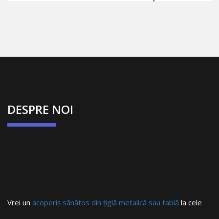
DESPRE NOI
Vrei un
acoperiș sănătos din țiglă metalică sau tablă
la cele