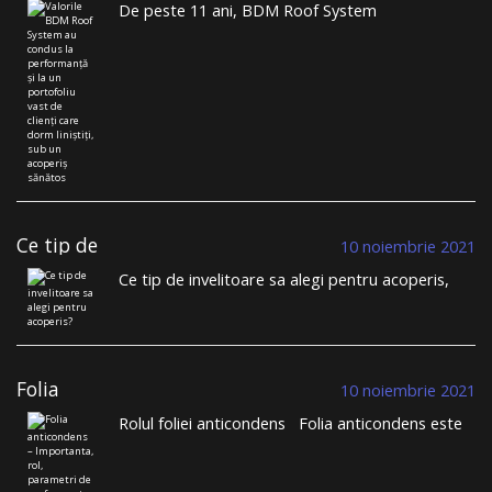
De peste 11 ani, BDM Roof System
condus la
comercializează țiglă metalică și construiește
performanță și la
acoperișuri durabile. Într-un domeniu în care
un portofoliu
toată lumea se plânge de lipsa meseriașilor, de
vast de clienți
nerespectarea termenelor limită, de lipsa
care dorm
liniștiți, sub un
transparenței, BDM Roof System se distinge din
acoperiș sănătos
mulțime. …
Continuă să citești
→
Ce tip de
10 noiembrie 2021
invelitoare sa
Ce tip de invelitoare sa alegi pentru acoperis,
alegi pentru
tigla metalica sau tigla ceramica? Cu siguranta,
acoperis?
inante sa te apuci sa iti construiesti casa sau
cand iti planificai schimbarea invelitorii vechi, ai
trecut prin provocarea alegerii sistemului de
Folia
invelitoare pe …
Continuă să citești
→
10 noiembrie 2021
anticondens –
Rolul foliei anticondens Folia anticondens este
Importanta, rol,
o componenta esentiala pentru sistemele de
parametri de
invelitoare. Constatam ca in procesul de selectie
performanta
a ofertelor pentru sistemul de acoperis clientii