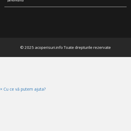
nu acorda foliei anticondens importanta
necesara. In general acestia considera ca au …
Continuă să citești
→
© 2025 acoperisuri.info Toate drepturile rezervate
×
Cu ce vă putem ajuta?