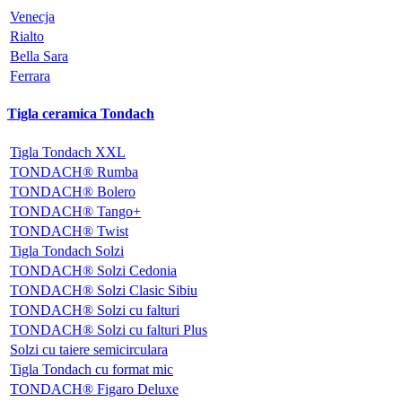
Venecja
Rialto
Bella Sara
Ferrara
Tigla ceramica Tondach
Tigla Tondach XXL
TONDACH® Rumba
TONDACH® Bolero
TONDACH® Tango+
TONDACH® Twist
Tigla Tondach Solzi
TONDACH® Solzi Cedonia
TONDACH® Solzi Clasic Sibiu
TONDACH® Solzi cu falturi
TONDACH® Solzi cu falturi Plus
Solzi cu taiere semicirculara
Tigla Tondach cu format mic
TONDACH® Figaro Deluxe