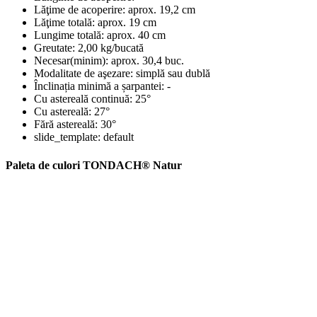
Lăţime de acoperire:
aprox. 19,2 cm
Lăţime totală:
aprox. 19 cm
Lungime totală:
aprox. 40 cm
Greutate:
2,00 kg/bucată
Necesar(minim):
aprox. 30,4 buc.
Modalitate de aşezare:
simplă sau dublă
Înclinația minimă a șarpantei:
-
Cu astereală continuă:
25°
Cu astereală:
27°
Fără astereală:
30°
slide_template:
default
Paleta de culori TONDACH® Natur