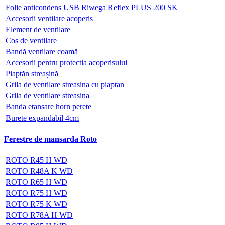
Folie anticondens USB Riwega Reflex PLUS 200 SK
Accesorii ventilare acoperis
Element de ventilare
Coș de ventilare
Bandă ventilare coamă
Accesorii pentru protectia acoperisului
Piaptăn streașină
Grila de ventilare streasina cu piaptan
Grila de ventilare streasina
Banda etansare horn perete
Burete expandabil 4cm
Ferestre de mansarda Roto
ROTO R45 H WD
ROTO R48A K WD
ROTO R65 H WD
ROTO R75 H WD
ROTO R75 K WD
ROTO R78A H WD