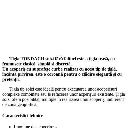
Țigla TONDACH solzi fără falțuri este o țigla trasă, cu
frumusețe clasică, simplă și discretă.
Un acoperiş cu suprafeţe curbe realizat cu acest tip de ţiglă,
încântă privirea, este o coroană pentru o clădire elegantă şi cu
pretenţii.
Ţigla tip solzi este ideală pentru executarea unor acoperişuri
complexe combinate sau le refacerea unor acperişuri existente. Ţigla
solzi oferă posibilităţi multiple în realizarea unui acoperiş, indiferent
de zona geografică.
Caracteristici tehnice
Lungime de acoperire:
-