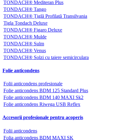
TONDACH® Mediteran Plus
TONDACH® Tango
TONDACH® Țiglă Profilată Transilvania
Tigla Tondach Deluxe
TONDACH® Figaro Deluxe
TONDACH® Mulde
TONDACH® Sulm
TONDACH® Venus
TONDACH® Solzi cu taiere semicirculara
Folie anticondens
Folii anticondens profesionale
Folie anticondens BDM 125 Standard Plus
Folie anticondens BDM 140 MAXI Sk2
Folie anticondens Riwega USB Reflex
Accesorii profesionale pentru acoperis
Folii anticondens
Folia anticondens BDM MAXI SK