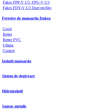
Fakro FPP-V U3 -FPU-V U3
Fakro FDY-V U3 Duet proSky
Ferestre de mansarda Dakea
Good
Better
Better PVC
Ultima
Control
Izolatii mansarda
Sistem de degivrare
Hidroizolatii
Sageac metalic