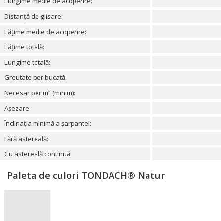
Lungime medie de acoperire:
Distanță de glisare:
Lățime medie de acoperire:
Lățime totală:
Lungime totală:
Greutate per bucată:
Necesar per m² (minim):
Așezare:
Înclinația minimă a șarpantei:
Fără astereală:
Cu astereală continuă:
Paleta de culori TONDACH® Natur