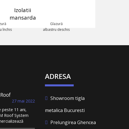
Izolatii
mansarda
zură
Glazură
u închis
albastru deschis
ADRESA
 Roof
Showroom tigla
ndus la
27 mai 2022
și la un
peste 11 ani,
metalica Bucuresti
st de
M Roof System
dorm
ercializează
 un
Prelungirea Ghencea
ă metalică și
ătos