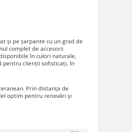
tat și pe șarpante cu un grad de
emul complet de accesorii
sponibile în culori naturale,
entru clienții sofisticați, în
teranean. Prin distanța de
el optim pentru renovări și