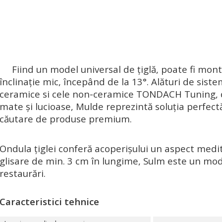
Fiind un model universal de țiglă, poate fi mon
înclinație mic, începând de la 13°. Alături de sist
ceramice si cele non-ceramice TONDACH Tuning, di
mate și lucioase, Mulde reprezintă soluția perfectă p
căutare de produse premium.
Ondula țiglei conferă acoperișului un aspect medi
glisare de min. 3 cm în lungime, Sulm este un mod
restaurări.
Caracteristici tehnice