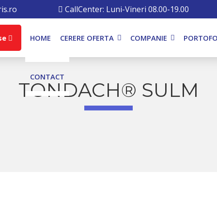
is.ro
CallCenter: Luni-Vineri 08.00-19.00
se
HOME
CERERE OFERTA
COMPANIE
PORTOFO
CONTACT
TONDACH® SULM