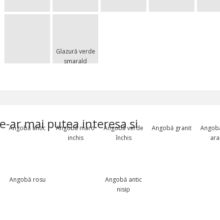
Natur
Glazură verde
smarald
e-ar mai putea interesa si
Angobă antic
Angobă maro
Angobă verde
Angobă granit
Angob
inchis
închis
ara
Angobă rosu
Angobă antic
nisip