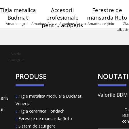
Tigla metalica
Accesorii
Ferestre de
Budmat
profesionale
mansarda Roto
Amadeus gri
Amadeus Natur
pentru acoperis
Amadeus Negru
Amadeus vișiniu
Gla
albastr
Verde
moosgrun
PRODUSE
NOUTATI
Valorile BDM
Tigle metalica modulara BudMat
eris
System au co
Venecja
performanță 
ui
De 
portofoliu va
Tigla ceramica Tondach
BD
clienți care 
Ferestre de mansarda Roto
com
liniștiți, sub
Sistem de scurgere
țigl
acoperiș săn