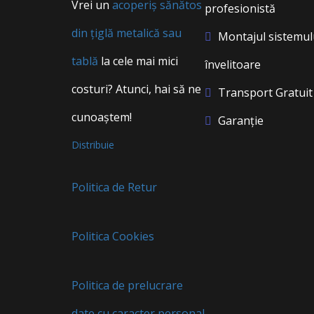
Vrei un
acoperiș sănătos
profesionistă
din țiglă metalică sau
Montajul sistemul
tablă
la cele mai mici
învelitoare
costuri? Atunci, hai să ne
Transport Gratuit
cunoaștem!
Garanție
Distribuie
Politica de Retur
Politica Cookies
Politica de prelucrare
date cu caracter personal