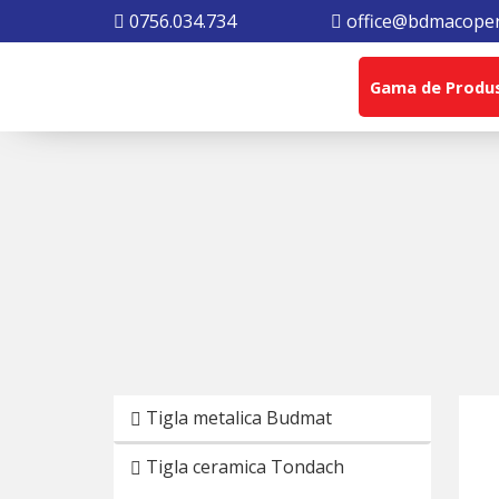
0756.034.734
office@bdmacoper
Gama de Produ
Tigla metalica Budmat
Tigla ceramica Tondach