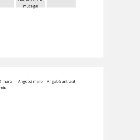
mucegai
ă maro
Angobă maro
Angobă antracit
miu