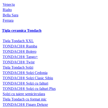
Venecja
Rialto
Bella Sara
Ferrara
Tigla ceramica Tondach
Tigla Tondach XXL
TONDACH® Rumba
TONDACH® Bolero
TONDACH® Tango+
TONDACH® Twist
Tigla Tondach Solzi
TONDACH® Solzi Cedonia
TONDACH® Solzi Clasic Sibiu
TONDACH® Solzi cu falturi
TONDACH® Solzi cu falturi Plus
Solzi cu taiere semicirculara
Tigla Tondach cu format mic
TONDACH® Figaro Deluxe