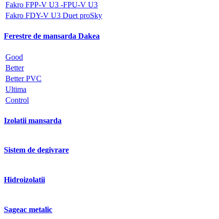
Fakro FPP-V U3 -FPU-V U3
Fakro FDY-V U3 Duet proSky
Ferestre de mansarda Dakea
Good
Better
Better PVC
Ultima
Control
Izolatii mansarda
Sistem de degivrare
Hidroizolatii
Sageac metalic