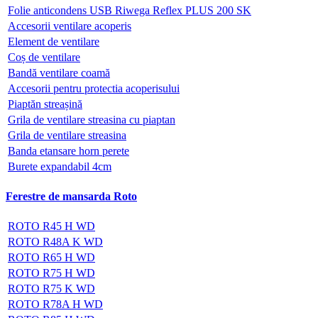
Folie anticondens USB Riwega Reflex PLUS 200 SK
Accesorii ventilare acoperis
Element de ventilare
Coș de ventilare
Bandă ventilare coamă
Accesorii pentru protectia acoperisului
Piaptăn streașină
Grila de ventilare streasina cu piaptan
Grila de ventilare streasina
Banda etansare horn perete
Burete expandabil 4cm
Ferestre de mansarda Roto
ROTO R45 H WD
ROTO R48A K WD
ROTO R65 H WD
ROTO R75 H WD
ROTO R75 K WD
ROTO R78A H WD