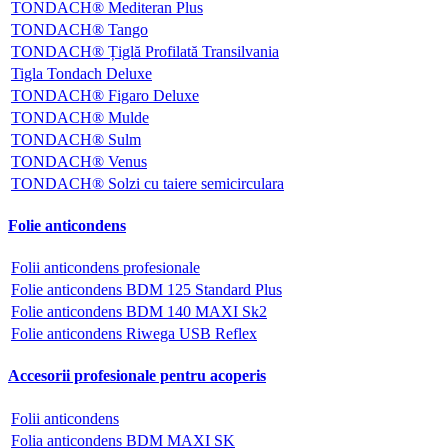
TONDACH® Mediteran Plus
TONDACH® Tango
TONDACH® Țiglă Profilată Transilvania
Tigla Tondach Deluxe
TONDACH® Figaro Deluxe
TONDACH® Mulde
TONDACH® Sulm
TONDACH® Venus
TONDACH® Solzi cu taiere semicirculara
Folie anticondens
Folii anticondens profesionale
Folie anticondens BDM 125 Standard Plus
Folie anticondens BDM 140 MAXI Sk2
Folie anticondens Riwega USB Reflex
Accesorii profesionale pentru acoperis
Folii anticondens
Folia anticondens BDM MAXI SK