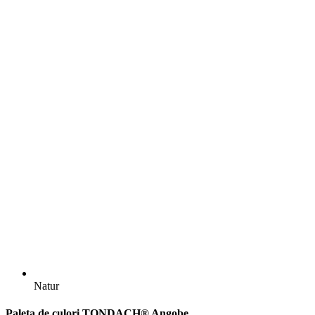
Natur
Paleta de culori TONDACH® Angobe