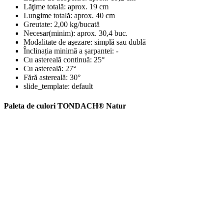
Lăţime totală:
aprox. 19 cm
Lungime totală:
aprox. 40 cm
Greutate:
2,00 kg/bucată
Necesar(minim):
aprox. 30,4 buc.
Modalitate de aşezare:
simplă sau dublă
Înclinația minimă a șarpantei:
-
Cu astereală continuă:
25°
Cu astereală:
27°
Fără astereală:
30°
slide_template:
default
Paleta de culori TONDACH® Natur