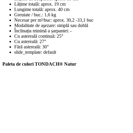
Lățime totală:
aprox. 19 cm
Lungime totală:
aprox. 40 cm
Greutate / buc.:
1,6 kg
Necesar per m²/buc:
aprox. 30,2 -33,1 buc
Modalitate de aşezare:
simplă sau dublă
Înclinația minimă a șarpantei:
-
Cu astereală continuă:
25°
Cu astereală:
27°
Fără astereală:
30°
slide_template:
default
Paleta de culori TONDACH® Natur