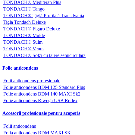
TONDACH® Mediteran Plus
TONDACH® Tango
TONDACH® Țiglă Profilată Transilvania
Tigla Tondach Deluxe
TONDACH® Figaro Deluxe
TONDACH® Mulde
TONDACH® Sulm
TONDACH® Venus
TONDACH® Solzi cu taiere semicirculara
Folie anticondens
Folii anticondens profesionale
Folie anticondens BDM 125 Standard Plus
Folie anticondens BDM 140 MAXI Sk2
Folie anticondens Riwega USB Reflex
Accesorii profesionale pentru acoperis
Folii anticondens
Folia anticondens BDM MAXI SK