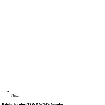
Natur
Paleta de culori TONDACH® Angobe