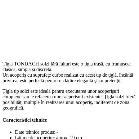
Țigla TONDACH solzi fără falțuri este o țigla trasă, cu frumusețe
clasică, simplă și discretă.
Un acoperiş cu suprafeţe curbe realizat cu acest tip de ţiglă, încântă
privirea, este perfectă pentru o clădire elegantă şi cu pretenţii.
Ţigla tip solzi este ideală pentru executarea unor acoperişuri
complexe sau le refacerea unor acperişuri existente. Ţigla solzi oferă
posibilităţi multiple în realizarea unui acoperiş, indiferent de zona
geografică.
Caracteristici tehnice
Date tehnice produs:
-
Lățime de acoperire:
aprox. 19 cm