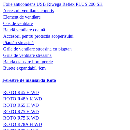
Folie anticondens USB Riwega Reflex PLUS 200 SK
Accesorii ventilare acoperis
Element de ventilare
Coș de ventilare
Bandă ventilare coamă
Accesorii pentru protectia acoperisului
Piaptăn streașină
Grila de ventilare streasina cu piaptan
Grila de ventilare streasina
Banda etansare horn perete
Burete expandabil 4cm
Ferestre de mansarda Roto
ROTO R45 H WD
ROTO R48A K WD
ROTO R65 H WD
ROTO R75 H WD
ROTO R75 K WD
ROTO R78A H WD