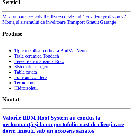
Servicii
Masuratoare acoperis
Realizarea devizului
Consiliere profesionistă
Montajul sistemului de învelitoare
Transport Gratuit
Garanție
Produse
Tigle metalica modulara BudMat Venecja
Tigla ceramica Tondach
Ferestre de mansarda Roto
Sistem de scurgere
Tabla cutata
Folie anticondens
Termopane
Hidroizolatii
Noutati
Valorile BDM Roof System au condus la
performanță și la un portofoliu vast de clienți care
dorm liniștiți, sub un acoperiș sănătos