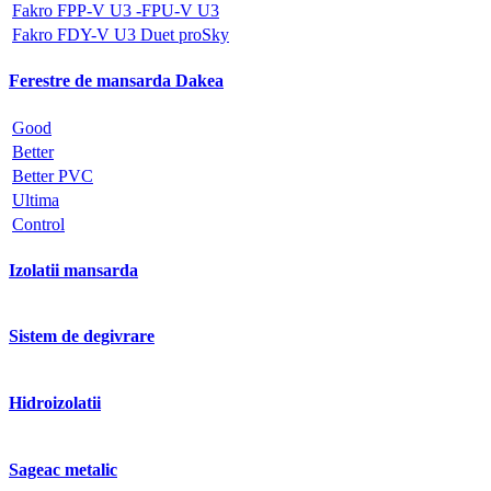
Fakro FPP-V U3 -FPU-V U3
Fakro FDY-V U3 Duet proSky
Ferestre de mansarda Dakea
Good
Better
Better PVC
Ultima
Control
Izolatii mansarda
Sistem de degivrare
Hidroizolatii
Sageac metalic