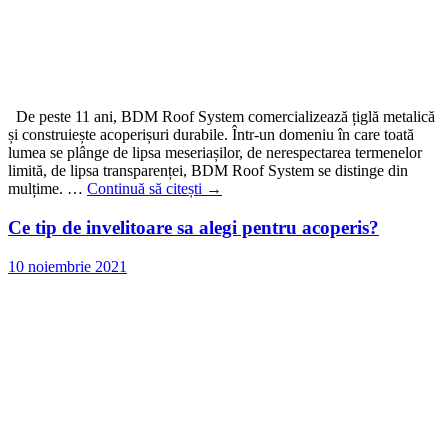
De peste 11 ani, BDM Roof System comercializează țiglă metalică
și construiește acoperișuri durabile. Într-un domeniu în care toată
lumea se plânge de lipsa meseriașilor, de nerespectarea termenelor
limită, de lipsa transparenței, BDM Roof System se distinge din
mulțime. …
Continuă să citești
→
Ce tip de invelitoare sa alegi pentru acoperis?
10 noiembrie 2021