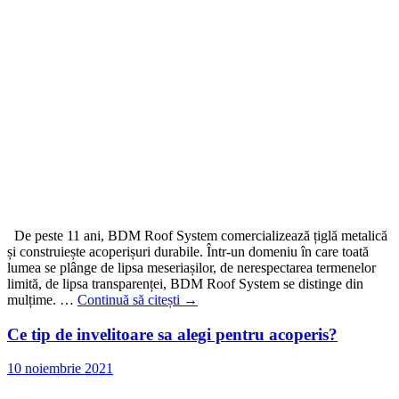
De peste 11 ani, BDM Roof System comercializează țiglă metalică
și construiește acoperișuri durabile. Într-un domeniu în care toată
lumea se plânge de lipsa meseriașilor, de nerespectarea termenelor
limită, de lipsa transparenței, BDM Roof System se distinge din
mulțime. …
Continuă să citești
→
Ce tip de invelitoare sa alegi pentru acoperis?
10 noiembrie 2021