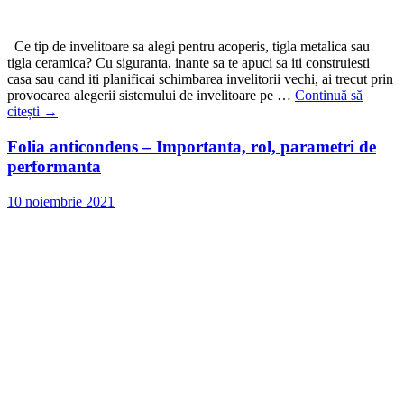
Ce tip de invelitoare sa alegi pentru acoperis, tigla metalica sau
tigla ceramica? Cu siguranta, inante sa te apuci sa iti construiesti
casa sau cand iti planificai schimbarea invelitorii vechi, ai trecut prin
provocarea alegerii sistemului de invelitoare pe …
Continuă să
citești
→
Folia anticondens – Importanta, rol, parametri de
performanta
10 noiembrie 2021