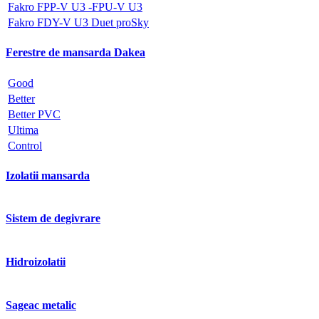
Fakro FPP-V U3 -FPU-V U3
Fakro FDY-V U3 Duet proSky
Ferestre de mansarda Dakea
Good
Better
Better PVC
Ultima
Control
Izolatii mansarda
Sistem de degivrare
Hidroizolatii
Sageac metalic