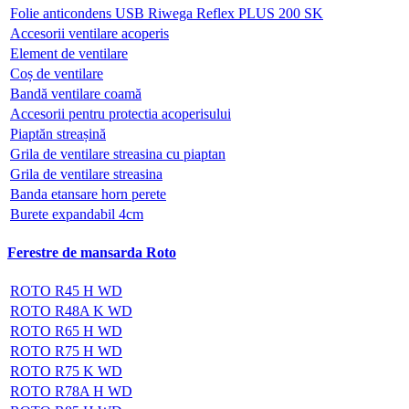
Folie anticondens USB Riwega Reflex PLUS 200 SK
Accesorii ventilare acoperis
Element de ventilare
Coș de ventilare
Bandă ventilare coamă
Accesorii pentru protectia acoperisului
Piaptăn streașină
Grila de ventilare streasina cu piaptan
Grila de ventilare streasina
Banda etansare horn perete
Burete expandabil 4cm
Ferestre de mansarda Roto
ROTO R45 H WD
ROTO R48A K WD
ROTO R65 H WD
ROTO R75 H WD
ROTO R75 K WD
ROTO R78A H WD