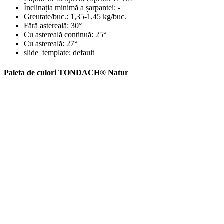
Înclinația minimă a șarpantei:
-
Greutate/buc.:
1,35-1,45 kg/buc.
Fără astereală:
30°
Cu astereală continuă:
25°
Cu astereală:
27°
slide_template:
default
Paleta de culori TONDACH® Natur