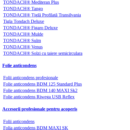
TONDACH® Mediteran Plus
TONDACH® Tango
TONDACH® Țiglă Profilată Transilvania
Tigla Tondach Deluxe
TONDACH® Figaro Deluxe
TONDACH® Mulde
TONDACH® Sulm
TONDACH® Venus
TONDACH® Solzi cu taiere semicirculara
Folie anticondens
Folii anticondens profesionale
Folie anticondens BDM 125 Standard Plus
Folie anticondens BDM 140 MAXI Sk2
Folie anticondens Riwega USB Reflex
Accesorii profesionale pentru acoperis
Folii anticondens
Folia anticondens BDM MAXI SK