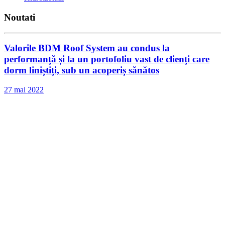
Noutati
Valorile BDM Roof System au condus la
performanță și la un portofoliu vast de clienți care
dorm liniștiți, sub un acoperiș sănătos
27 mai 2022