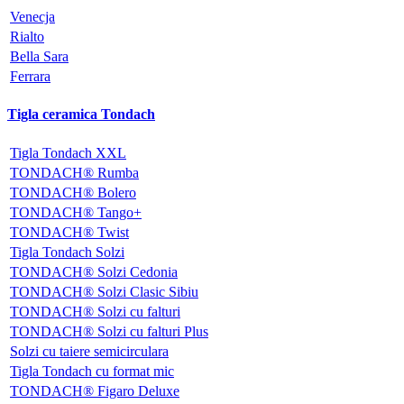
Venecja
Rialto
Bella Sara
Ferrara
Tigla ceramica Tondach
Tigla Tondach XXL
TONDACH® Rumba
TONDACH® Bolero
TONDACH® Tango+
TONDACH® Twist
Tigla Tondach Solzi
TONDACH® Solzi Cedonia
TONDACH® Solzi Clasic Sibiu
TONDACH® Solzi cu falturi
TONDACH® Solzi cu falturi Plus
Solzi cu taiere semicirculara
Tigla Tondach cu format mic
TONDACH® Figaro Deluxe