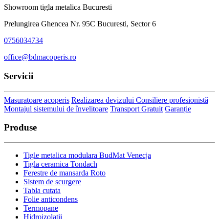
Showroom tigla metalica Bucuresti
Prelungirea Ghencea Nr. 95C Bucuresti, Sector 6
0756034734
office@bdmacoperis.ro
Servicii
Masuratoare acoperis
Realizarea devizului
Consiliere profesionistă
Montajul sistemului de învelitoare
Transport Gratuit
Garanție
Produse
Tigle metalica modulara BudMat Venecja
Tigla ceramica Tondach
Ferestre de mansarda Roto
Sistem de scurgere
Tabla cutata
Folie anticondens
Termopane
Hidroizolatii