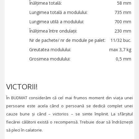
Înălțimea totală:
58 mm
Lungimea totală a modulului:
735 mm
Lungimea utilă a modulului:
700 mm
Înălțimea între ondulații:
230 mm
Nr de pachete/ nr de module pe palet:
11/32 buc.
Greutatea modulului:
max 3,7 kg
Grosimea modulului:
0,5 mm
VICTORII!
În BUDMAT considerăm că cel mai frumos moment din viața unei
persoane este acela când o persoană se dedică complet unei
cauze bune și când – victorios – se simte împlinit. La sfârșitul
fiecărei călătorii există o recompensă. Trebuie doar să îndrăznești
să pleci în calatorie.