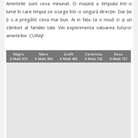
Amintirile sunt ceva minunat. O mașină a timpului într-o
lume în care timpul se scurge într-o singură direcție. Dar ție
ți s-a pregătit ceva mai bun. Ai in fața ta o nouă zi și un
zâmbet al familiei tale. Vei experimenta valoarea tuturor
amintirilor. CURAJ!
Negru
Maro
Grafit
Caramiziu
Rosu
X-Matt 015
X-Matt 384
X-Matt 455
X-Matt 742
X-Matt 757