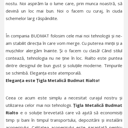
nostu. Noi aspirăm la o lume care, prin munca noastră, să
devină un loc mai bun. Noi o facem cu curaj, în ciuda
schemelor larg răspândite.
În compania BUDMAT folosim cele mai noi tehnologii și ne-
am stabilit direcția în care vom merge. Cu puterea minții și a
mușchilor alergăm înainte. Și o facem cu clasă! Când stilul
contează, tehnologia nu ne ține în loc. Rialto este puntea
dintre designul de bun gust și soluțiile moderne. Timpurile
se schimbă. Eleganța este atemporală.
Eleganța este Țigla Metalică Budmat Rialto!
Ceea ce acum este simplu a necesitat curajul nostru și
utilizarea celor mai noi tehnologii.
Țigla Metalică Budmat
Rialto
e o soluție brevetată care vă ajută să economisiți
timp și bani în timpul transportului, depozitării și instalării
acoperișului. Calitatea acoperișului este garantată pentru