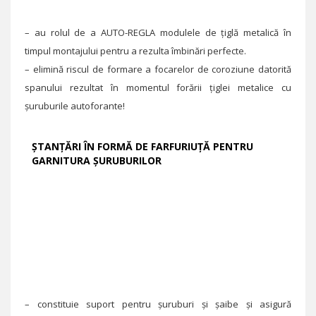
– au rolul de a AUTO-REGLA modulele de țiglă metalică în
timpul montajului pentru a rezulta îmbinări perfecte.
– elimină riscul de formare a focarelor de coroziune datorită
spanului rezultat în momentul forării țiglei metalice cu
șuruburile autoforante!
ȘTANȚĂRI ÎN FORMĂ DE FARFURIUȚĂ PENTRU
GARNITURA ȘURUBURILOR
– constituie suport pentru șuruburi și șaibe şi asigură