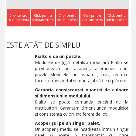
Click pentru
Click pentru
Click pentru
Click pentru
Click pentru
solicitare ofertă
solicitare ofertă
solicitare ofertă
solicitare ofertă
solicitare ofertă
ESTE ATÂT DE SIMPLU
Rialto e ca un puzzle.
Modulele de țiglă metalică modulară Rialto se
poziționează pe acoperiș asemenea unui
puzzle. Modulele sunt ușoare și mici, ceea ce
face ca transportul și montajul să fie o plăcere.
Garanția consistenței nuanței de culoare
și dimensiunile modulului.
Rialto se poate comanda oricând de la
distribuitori. Garantăm dimensiunea modulelor
și consistența culorii indiferent de lot.
Acoperișul pe un singur palet.
Un acoperiș mediu se încadrează într-un singur
palet și poate fi transportat cu orice