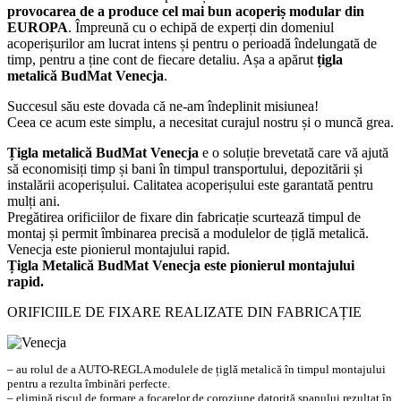
provocarea de a produce cel mai bun acoperiș modular din
EUROPA
. Împreună cu o echipă de experți din domeniul
acoperișurilor am lucrat intens și pentru o perioadă îndelungată de
timp, pentru a ține cont de fiecare detaliu. Așa a apărut
țigla
metalică BudMat Venecja
.
Succesul său este dovada că ne-am îndeplinit misiunea!
Ceea ce acum este simplu, a necesitat curajul nostru și o muncă grea.
Țigla metalică BudMat Venecja
e o soluție brevetată care vă ajută
să economisiți timp și bani în timpul transportului, depozitării și
instalării acoperișului. Calitatea acoperișului este garantată pentru
mulți ani.
Pregătirea orificiilor de fixare din fabricație scurtează timpul de
montaj și permit îmbinarea precisă a modulelor de țiglă metalică.
Venecja este pionierul montajului rapid.
Țigla Metalică BudMat Venecja este pionierul montajului
rapid.
ORIFICIILE DE FIXARE REALIZATE DIN FABRICAȚIE
– au rolul de a AUTO-REGLA modulele de țiglă metalică în timpul montajului
pentru a rezulta îmbinări perfecte.
– elimină riscul de formare a focarelor de coroziune datorită spanului rezultat în