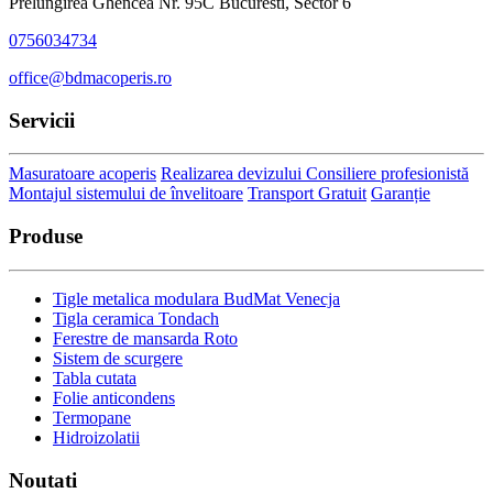
Prelungirea Ghencea Nr. 95C Bucuresti, Sector 6
0756034734
office@bdmacoperis.ro
Servicii
Masuratoare acoperis
Realizarea devizului
Consiliere profesionistă
Montajul sistemului de învelitoare
Transport Gratuit
Garanție
Produse
Tigle metalica modulara BudMat Venecja
Tigla ceramica Tondach
Ferestre de mansarda Roto
Sistem de scurgere
Tabla cutata
Folie anticondens
Termopane
Hidroizolatii
Noutati