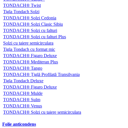
TONDACH® Twist
Tigla Tondach Solzi
TONDACH® Solzi Cedonia
TONDACH® Solzi Clasic Sibiu
TONDACH® Solzi cu falturi
TONDACH® Solzi cu falturi Plus
Solzi cu taiere semicirculara
Tigla Tondach cu format mic
TONDACH® Figaro Deluxe
TONDACH® Mediteran Plus
TONDACH® Tango
TONDACH® Țiglă Profilată Transilvania
Tigla Tondach Deluxe
TONDACH® Figaro Deluxe
TONDACH® Mulde
TONDACH® Sulm
TONDACH® Venus
TONDACH® Solzi cu taiere semicirculara
Folie anticondens