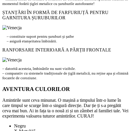
momentul forării țiglei metalice cu șuruburile autoforante!
ȘTANȚĂRI ÎN FORMĂ DE FARFURIUȚĂ PENTRU
GARNITURA ȘURUBURILOR
– constituie suport pentru șuruburi și șaibe
– asigură etanșeitatea îmbinării.
RANFORSARE INTERIOARĂ A PĂRȚII FRONTALE
– datorită acesteia, îmbinările nu sunt vizibile.
– comparativ cu sistemele tradiționale de țiglă metalică, nu reține apa și elimină
focarele de coroziune.
AVENTURA CULORILOR
Amintirile sunt ceva minunat. O mașină a timpului într-o lume în
care timpul se scurge într-o singură direcție. Dar ție ți s-a pregătit
ceva mai bun. Ai in fața ta o nouă zi și un zâmbet al familiei tale. Vei
experimenta valoarea tuturor amintirilor. CURAJ!
Negru