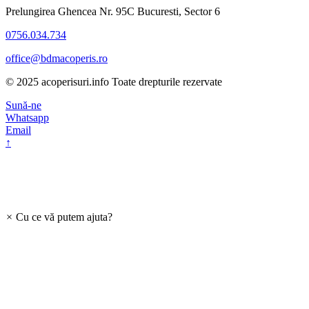
Prelungirea Ghencea Nr. 95C Bucuresti, Sector 6
0756.034.734
office@bdmacoperis.ro
© 2025 acoperisuri.info Toate drepturile rezervate
Sună-ne
Whatsapp
Email
↑
×
Cu ce vă putem ajuta?