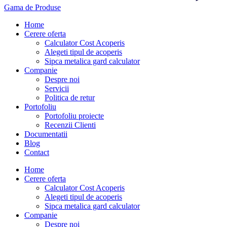
Gama de Produse
Home
Cerere oferta
Calculator Cost Acoperis
Alegeti tipul de acoperis
Sipca metalica gard calculator
Companie
Despre noi
Servicii
Politica de retur
Portofoliu
Portofoliu proiecte
Recenzii Clienti
Documentatii
Blog
Contact
Home
Cerere oferta
Calculator Cost Acoperis
Alegeti tipul de acoperis
Sipca metalica gard calculator
Companie
Despre noi