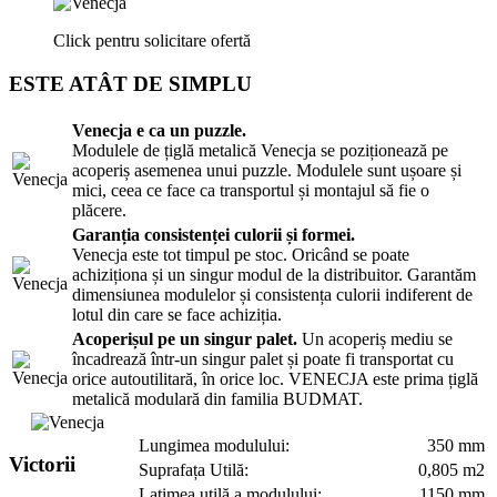
Click pentru solicitare ofertă
ESTE ATÂT DE SIMPLU
Venecja e ca un puzzle.
Modulele de țiglă metalică Venecja se poziționează pe
acoperiș asemenea unui puzzle. Modulele sunt ușoare și
mici, ceea ce face ca transportul și montajul să fie o
plăcere.
Garanția consistenței culorii și formei.
Venecja este tot timpul pe stoc. Oricând se poate
achiziționa și un singur modul de la distribuitor. Garantăm
dimensiunea modulelor și consistența culorii indiferent de
lotul din care se face achiziția.
Acoperișul pe un singur palet.
Un acoperiș mediu se
încadrează într-un singur palet și poate fi transportat cu
orice autoutilitară, în orice loc. VENECJA este prima țiglă
metalică modulară din familia BUDMAT.
Lungimea modulului:
350 mm
Victorii
Suprafața Utilă:
0,805 m2
Lațimea utilă a modulului:
1150 mm