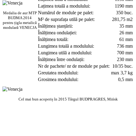
Lațimea totală a modulului:
1190 mm
Numărul de module pe palet:
350 buc.
Medalia de aur MTP
BUDMA 2014
M² de suprafața utilă pe palet:
281,75 m2
pentru țigla metalică
Înălțimea ștanțării:
35 mm
modulară VENECJA
Înălțimea ondulației:
26 mm
Înălțimea totală:
61 mm
Lungimea totală a modulului:
736 mm
Lungimea utilă a modulului:
700 mm
Înălțimea între ondulații:
230 mm
Nr de pachete/ nr de module pe palet:
10/35 buc.
Greutatea modulului:
max 3,7 kg
Grosimea modulului:
0,5 mm
Cel mai bun acoperiș în 2015 Târgul BUDPRAGRES, Mińsk