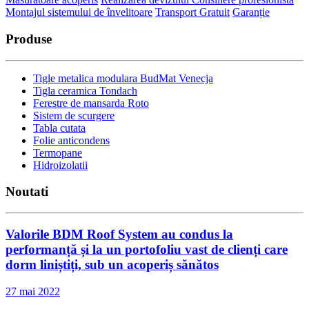
Montajul sistemului de învelitoare
Transport Gratuit
Garanție
Produse
Tigle metalica modulara BudMat Venecja
Tigla ceramica Tondach
Ferestre de mansarda Roto
Sistem de scurgere
Tabla cutata
Folie anticondens
Termopane
Hidroizolatii
Noutati
Valorile BDM Roof System au condus la
performanță și la un portofoliu vast de clienți care
dorm liniștiți, sub un acoperiș sănătos
27 mai 2022