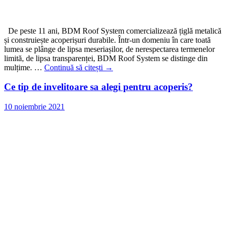
De peste 11 ani, BDM Roof System comercializează țiglă metalică
și construiește acoperișuri durabile. Într-un domeniu în care toată
lumea se plânge de lipsa meseriașilor, de nerespectarea termenelor
limită, de lipsa transparenței, BDM Roof System se distinge din
mulțime. …
Continuă să citești
→
Ce tip de invelitoare sa alegi pentru acoperis?
10 noiembrie 2021