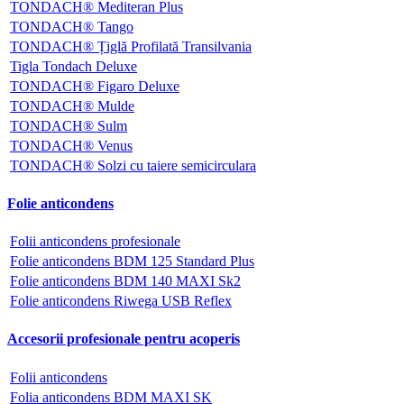
TONDACH® Mediteran Plus
TONDACH® Tango
TONDACH® Țiglă Profilată Transilvania
Tigla Tondach Deluxe
TONDACH® Figaro Deluxe
TONDACH® Mulde
TONDACH® Sulm
TONDACH® Venus
TONDACH® Solzi cu taiere semicirculara
Folie anticondens
Folii anticondens profesionale
Folie anticondens BDM 125 Standard Plus
Folie anticondens BDM 140 MAXI Sk2
Folie anticondens Riwega USB Reflex
Accesorii profesionale pentru acoperis
Folii anticondens
Folia anticondens BDM MAXI SK