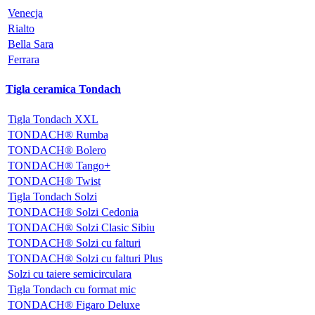
Venecja
Rialto
Bella Sara
Ferrara
Tigla ceramica Tondach
Tigla Tondach XXL
TONDACH® Rumba
TONDACH® Bolero
TONDACH® Tango+
TONDACH® Twist
Tigla Tondach Solzi
TONDACH® Solzi Cedonia
TONDACH® Solzi Clasic Sibiu
TONDACH® Solzi cu falturi
TONDACH® Solzi cu falturi Plus
Solzi cu taiere semicirculara
Tigla Tondach cu format mic
TONDACH® Figaro Deluxe