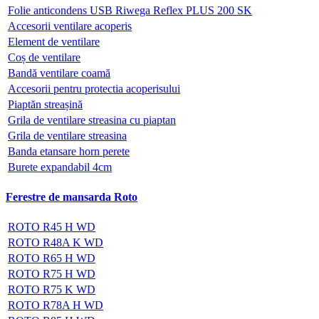
Folie anticondens USB Riwega Reflex PLUS 200 SK
Accesorii ventilare acoperis
Element de ventilare
Coș de ventilare
Bandă ventilare coamă
Accesorii pentru protectia acoperisului
Piaptăn streașină
Grila de ventilare streasina cu piaptan
Grila de ventilare streasina
Banda etansare horn perete
Burete expandabil 4cm
Ferestre de mansarda Roto
ROTO R45 H WD
ROTO R48A K WD
ROTO R65 H WD
ROTO R75 H WD
ROTO R75 K WD
ROTO R78A H WD