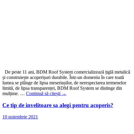
De peste 11 ani, BDM Roof System comercializează țiglă metalică
și construiește acoperișuri durabile. Într-un domeniu în care toată
lumea se plânge de lipsa meseriașilor, de nerespectarea termenelor
limită, de lipsa transparenței, BDM Roof System se distinge din
mulțime. …
Continuă să citești
→
Ce tip de invelitoare sa alegi pentru acoperis?
10 noiembrie 2021