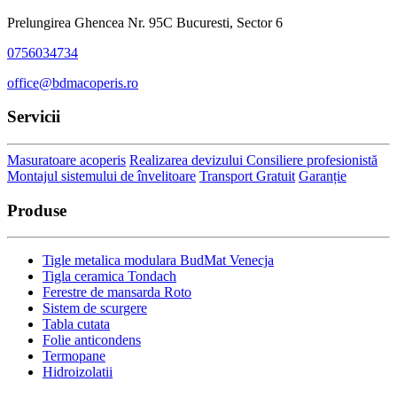
Prelungirea Ghencea Nr. 95C Bucuresti, Sector 6
0756034734
office@bdmacoperis.ro
Servicii
Masuratoare acoperis
Realizarea devizului
Consiliere profesionistă
Montajul sistemului de învelitoare
Transport Gratuit
Garanție
Produse
Tigle metalica modulara BudMat Venecja
Tigla ceramica Tondach
Ferestre de mansarda Roto
Sistem de scurgere
Tabla cutata
Folie anticondens
Termopane
Hidroizolatii