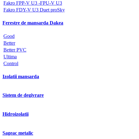
Fakro FPP-V U3 -FPU-V U3
Fakro FDY-V U3 Duet proSky
Ferestre de mansarda Dakea
Good
Better
Better PVC
Ultima
Control
Izolatii mansarda
Sistem de degivrare
Hidroizolatii
Sageac metalic