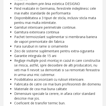
Aspect modern prin linia estetica DESIGNO
Fiind realizate in Germania, ferestrele indeplinesc cele
mai inalte standarde de performanta
Disponibilitatea a 3 tipuri de sticla, inclusiv sticla mata
pentru mai multa intimitate.
Garnituri interioare perimetrale continue.
Garnitura exterioara continua
Pachet termoizolant suplimentar si membrana bariera
de vapori premontate din fabrica
Fara suruburi in rame si ornamente
Zeci de sisteme suplimentare pentru extra-siguranta
Garantie integrala de 15 ani
Reglaje multiple post-montaj in cazul in care constructia
se misca, astfel, spre deosebire de alti producatori, nu
veti mai fi nevoit sa demontati si sa remontati fereastra
in urma unui mic cutremur.
Posibilitatea accesorizarii cu rulouri interioare.
Fabricata de catre cei mai buni profesionisti din domeniu
Materiale de cea mai buna calitate
Dimensiuni speciale la cerere, in afara celor standard
descrise mai jos.
Coeficient de transfer termic bun.