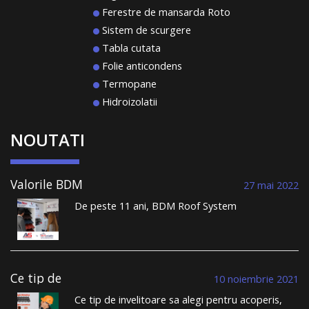
Ferestre de mansarda Roto
Sistem de scurgere
Tabla cutata
Folie anticondens
Termopane
Hidroizolatii
NOUTATI
Valorile BDM
27 mai 2022
Roof System au
De peste 11 ani, BDM Roof System
condus la
comercializează țiglă metalică și construiește
performanță și la
acoperișuri durabile. Într-un domeniu în care
un portofoliu
toată lumea se plânge de lipsa meseriașilor, de
vast de clienți
nerespectarea termenelor limită, de lipsa
care dorm
liniștiți, sub un
transparenței, BDM Roof System se distinge din
Ce tip de
10 noiembrie 2021
acoperiș sănătos
mulțime. …
Continuă să citești
→
invelitoare sa
Ce tip de invelitoare sa alegi pentru acoperis,
alegi pentru