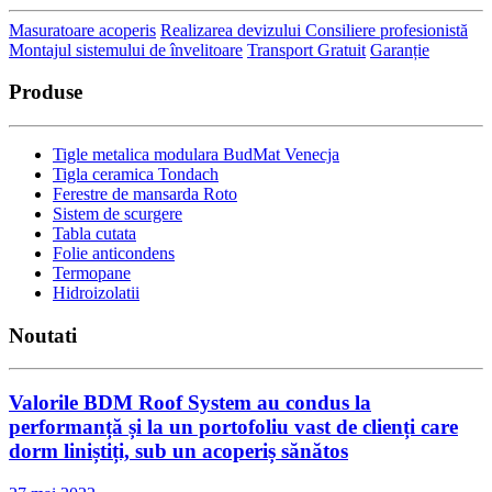
Masuratoare acoperis
Realizarea devizului
Consiliere profesionistă
Montajul sistemului de învelitoare
Transport Gratuit
Garanție
Produse
Tigle metalica modulara BudMat Venecja
Tigla ceramica Tondach
Ferestre de mansarda Roto
Sistem de scurgere
Tabla cutata
Folie anticondens
Termopane
Hidroizolatii
Noutati
Valorile BDM Roof System au condus la
performanță și la un portofoliu vast de clienți care
dorm liniștiți, sub un acoperiș sănătos