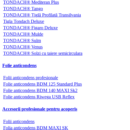
TONDACH® Mediteran Plus
TONDACH® Tango
TONDACH® Țiglă Profilată Transilvania
Tigla Tondach Deluxe
TONDACH® Figaro Deluxe
TONDACH® Mulde
TONDACH® Sulm
TONDACH® Venus
TONDACH® Solzi cu taiere semicirculara
Folie anticondens
Folii anticondens profesionale
Folie anticondens BDM 125 Standard Plus
Folie anticondens BDM 140 MAXI Sk2
Folie anticondens Riwega USB Reflex
Accesorii profesionale pentru acoperis
Folii anticondens
Folia anticondens BDM MAXI SK