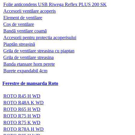
Folie anticondens USB Riwega Reflex PLUS 200 SK
Accesorii ventilare acoperis
Element de ventilare
Coș de ventilare
Bandă ventilare coamă
Accesorii pentru protectia acoperisului
Piaptăn streașină
Grila de ventilare streasina cu piaptan
Grila de ventilare streasina
Banda etansare horn perete
Burete expandabil 4cm
Ferestre de mansarda Roto
ROTO R45 H WD
ROTO R48A K WD
ROTO R65 H WD
ROTO R75 H WD
ROTO R75 K WD
ROTO R78A H WD