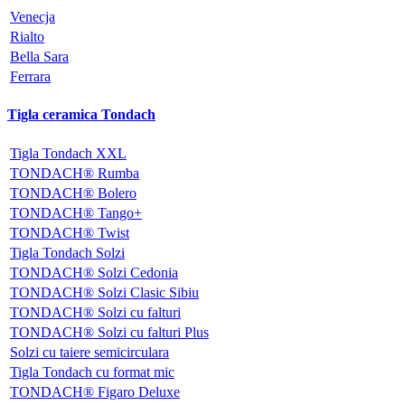
Venecja
Rialto
Bella Sara
Ferrara
Tigla ceramica Tondach
Tigla Tondach XXL
TONDACH® Rumba
TONDACH® Bolero
TONDACH® Tango+
TONDACH® Twist
Tigla Tondach Solzi
TONDACH® Solzi Cedonia
TONDACH® Solzi Clasic Sibiu
TONDACH® Solzi cu falturi
TONDACH® Solzi cu falturi Plus
Solzi cu taiere semicirculara
Tigla Tondach cu format mic
TONDACH® Figaro Deluxe