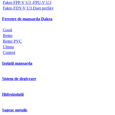
Fakro FPP-V U3 -FPU-V U3
Fakro FDY-V U3 Duet proSky
Ferestre de mansarda Dakea
Good
Better
Better PVC
Ultima
Control
Izolatii mansarda
Sistem de degivrare
Hidroizolatii
Sageac metalic