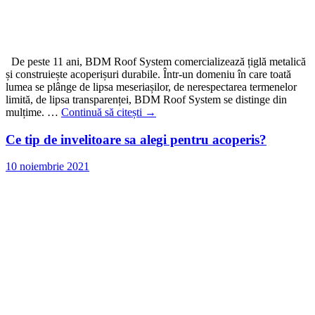
De peste 11 ani, BDM Roof System comercializează țiglă metalică
și construiește acoperișuri durabile. Într-un domeniu în care toată
lumea se plânge de lipsa meseriașilor, de nerespectarea termenelor
limită, de lipsa transparenței, BDM Roof System se distinge din
mulțime. …
Continuă să citești
→
Ce tip de invelitoare sa alegi pentru acoperis?
10 noiembrie 2021