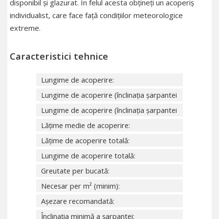
disponibil și glazurat. În felul acesta obțineți un acoperiș
individualist, care face față condițiilor meteorologice
extreme.
Caracteristici tehnice
Lungime de acoperire:
Lungime de acoperire (înclinația șarpantei
20°-21°):
Lungime de acoperire (înclinația șarpantei
începând de la 22°):
Lățime medie de acoperire:
Lățime de acoperire totală:
Lungime de acoperire totală:
Greutate per bucată:
Necesar per m² (minim):
Așezare recomandată:
Înclinația minimă a șarpantei: