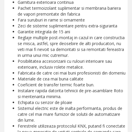
Garnitura exterioara continua
Pachet termoizolant suplimentar si membrana bariera
de vapori premontate din fabrica
Fara suruburi in rame si ornamente
Zeci de sisteme suplimentare pentru extra-siguranta
Garantie integrala de 15 ani
Reglaje multiple post-montaj in cazul in care constructia
se misca, astfel, spre deosebire de alti producatori, nu
veti mai fi nevoit sa demontati si sa remontati fereastra
in urma unui mic cutremur.
Posibilitatea accesorizarii cu rulouri interioare sau
exterioare, inclusiv rolete metalice.
Fabricata de catre cei mai buni profesionisti din domeniu
Materiale de cea mai buna calitate
Coeficient de transfer termic foarte bun.
Instalare rapida datorita tehnicii de pre-asamblare Roto
si mentenanta minima.
Echipata cu senzor de ploaie
Sistemul electric este de inalta performanta, produs de
catre cel mai mare furnizor de solutii de automatizare
din lume.
Ferestrele utilizeaza protocolul KNX, putand fi conectate
la noua generatie de unitati centrale de comanda care