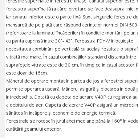
ferestre superînalte în ferestre uriaşe. Canatul superior este, 
fereastra superînaltă (a cărei pivotare se face deasupra liniei
iar canatul inferior este o parte fixă. Sunt singurele ferestre d
mansardă de pe piaţă care răspund cerinţelor normei DIN 50
(referitoare la luminatul încăperilor) în condiţiile montării pe un
cu panta cuprinsă între 30˚- 43˚. Fereastra FDY-V înlocuieşte
necesitatea combinării pe verticală cu acelaşi rezultat: o supra
vitrată mai mare. În cazul combinaţiilor standard distanţa între
suprafeţele vitrate este de 30 cm, în timp ce în cazul acestor 
este doar de 15cm.
Mânerul de operare montat în partea de jos a ferestrei super
permite operarea uşoară. Mânerul asigură şi blocarea în două p
întredeschis. Dotată cu clapeta de aerare V40P cu reglarea a
a debitului de aer. Clapeta de aerare V40P asigură un microcli
sănătos în încăpere şi economie de energie termică.
Ferestrele se rotesc în jurul axei mediane până la 160° în ved
curăţării geamului exterior.