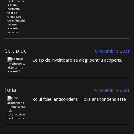
un portofoliu
toată lumea se plânge de lipsa meseriașilor, de
vast de clienți
nerespectarea termenelor limită, de lipsa
care dorm
liniștiți, sub un
transparenței, BDM Roof System se distinge din
acoperiș sănătos
mulțime. …
Continuă să citești
→
Ce tip de
10 noiembrie 2021
invelitoare sa
Ce tip de invelitoare sa alegi pentru acoperis,
alegi pentru
tigla metalica sau tigla ceramica? Cu siguranta,
acoperis?
inante sa te apuci sa iti construiesti casa sau
cand iti planificai schimbarea invelitorii vechi, ai
trecut prin provocarea alegerii sistemului de
Folia
invelitoare pe …
Continuă să citești
→
10 noiembrie 2021
anticondens –
Rolul foliei anticondens Folia anticondens este
Importanta, rol,
o componenta esentiala pentru sistemele de
parametri de
invelitoare. Constatam ca in procesul de selectie
performanta
a ofertelor pentru sistemul de acoperis clientii
nu acorda foliei anticondens importanta
necesara. In general acestia considera ca au …