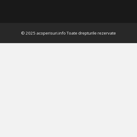
Continuă să citești
→
© 2025 acoperisuri.info Toate drepturile rezervate