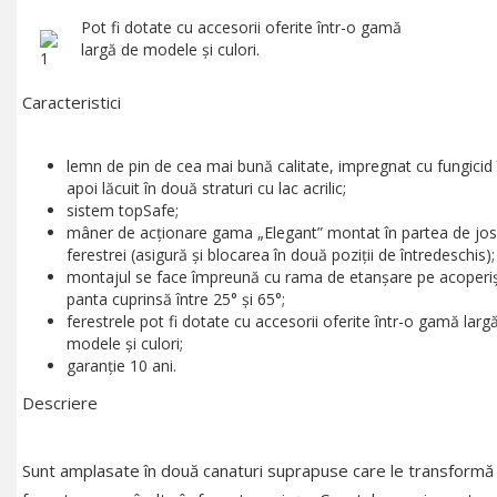
Pot fi dotate cu accesorii oferite într-o gamă
largă de modele şi culori.
Caracteristici
lemn de pin de cea mai bună calitate, impregnat cu fungicid î
apoi lăcuit în două straturi cu lac acrilic;
sistem topSafe;
mâner de acţionare gama „Elegant” montat în partea de jos
ferestrei (asigură şi blocarea în două poziţii de întredeschis);
montajul se face împreună cu rama de etanşare pe acoperiş
panta cuprinsă între 25° şi 65°;
ferestrele pot fi dotate cu accesorii oferite într-o gamă larg
modele şi culori;
garanţie 10 ani.
Descriere
Sunt amplasate în două canaturi suprapuse care le transformă 