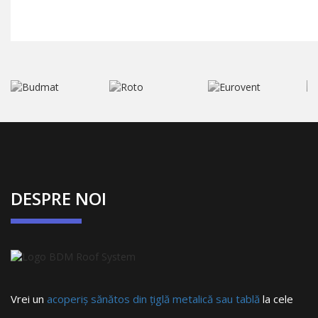
DESPRE NOI
Vrei un
acoperiș sănătos din țiglă metalică sau tablă
la cele