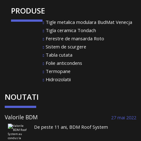
PRODUSE
Tigle metalica modulara BudMat Venecja
Tigla ceramica Tondach
Ferestre de mansarda Roto
Sistem de scurgere
Tabla cutata
Folie anticondens
Termopane
Hidroizolatii
NOUTATI
Valorile BDM
27 mai 2022
Roof System au
De peste 11 ani, BDM Roof System
condus la
comercializează țiglă metalică și construiește
performanță și la
acoperișuri durabile. Într-un domeniu în care