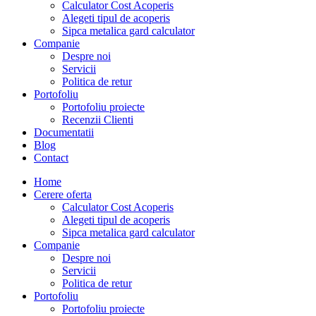
Calculator Cost Acoperis
Alegeti tipul de acoperis
Sipca metalica gard calculator
Companie
Despre noi
Servicii
Politica de retur
Portofoliu
Portofoliu proiecte
Recenzii Clienti
Documentatii
Blog
Contact
Home
Cerere oferta
Calculator Cost Acoperis
Alegeti tipul de acoperis
Sipca metalica gard calculator
Companie
Despre noi
Servicii
Politica de retur
Portofoliu
Portofoliu proiecte