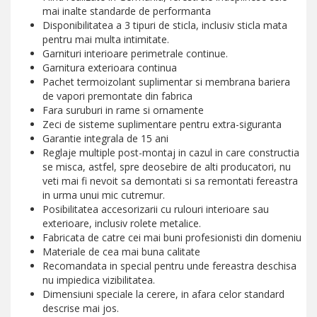
mai inalte standarde de performanta
Disponibilitatea a 3 tipuri de sticla, inclusiv sticla mata
pentru mai multa intimitate.
Garnituri interioare perimetrale continue.
Garnitura exterioara continua
Pachet termoizolant suplimentar si membrana bariera
de vapori premontate din fabrica
Fara suruburi in rame si ornamente
Zeci de sisteme suplimentare pentru extra-siguranta
Garantie integrala de 15 ani
Reglaje multiple post-montaj in cazul in care constructia
se misca, astfel, spre deosebire de alti producatori, nu
veti mai fi nevoit sa demontati si sa remontati fereastra
in urma unui mic cutremur.
Posibilitatea accesorizarii cu rulouri interioare sau
exterioare, inclusiv rolete metalice.
Fabricata de catre cei mai buni profesionisti din domeniu
Materiale de cea mai buna calitate
Recomandata in special pentru unde fereastra deschisa
nu impiedica vizibilitatea.
Dimensiuni speciale la cerere, in afara celor standard
descrise mai jos.