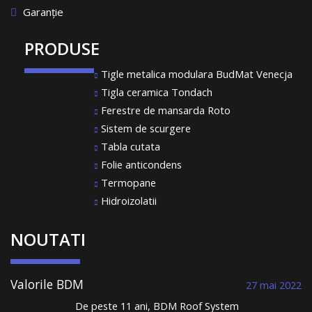
Garanție
PRODUSE
Tigle metalica modulara BudMat Venecja
Tigla ceramica Tondach
Ferestre de mansarda Roto
Sistem de scurgere
Tabla cutata
Folie anticondens
Termopane
Hidroizolatii
NOUTATI
Valorile BDM
27 mai 2022
Roof System au
De peste 11 ani, BDM Roof System
condus la