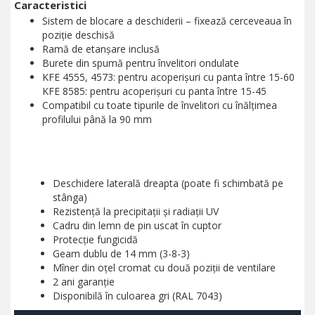
Caracteristici
Sistem de blocare a deschiderii – fixează cerceveaua în
poziţie deschisă
Ramă de etanșare inclusă
Burete din spumă pentru învelitori ondulate
KFE 4555, 4573: pentru acoperișuri cu panta între 15-60
KFE 8585: pentru acoperișuri cu panta între 15-45
Compatibil cu toate tipurile de învelitori cu înălțimea
profilului până la 90 mm
Deschidere laterală dreapta (poate fi schimbată pe
stânga)
Rezistență la precipitații și radiații UV
Cadru din lemn de pin uscat în cuptor
Protecție fungicidă
Geam dublu de 14 mm (3-8-3)
Mîner din oțel cromat cu două poziții de ventilare
2 ani garanție
Disponibilă în culoarea gri (RAL 7043)