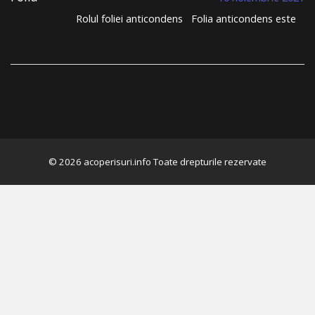
anticondens –
Rolul foliei anticondens Folia anticondens este
Importanta, rol,
o componenta esentiala pentru sistemele de
parametri de
invelitoare. Constatam ca in procesul de selectie
performanta
a ofertelor pentru sistemul de acoperis clientii
nu acorda foliei anticondens importanta
necesara. In general acestia considera ca au …
Continuă să citești
→
© 2026 acoperisuri.info Toate drepturile rezervate